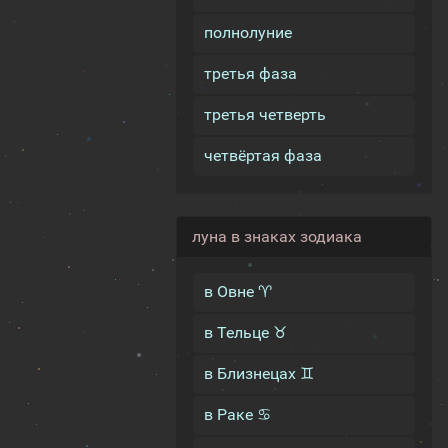
полнолуние
третья фаза
третья четверть
четвёртая фаза
луна в знаках зодиака
в Овне ♈
в Тельце ♉
в Близнецах ♊
в Раке ♋