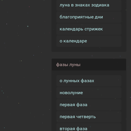
луна в знаках зодиака
благоприятные дни
календарь стрижек
о календаре
фазы луны
о лунных фазах
новолуние
первая фаза
первая четверть
вторая фаза