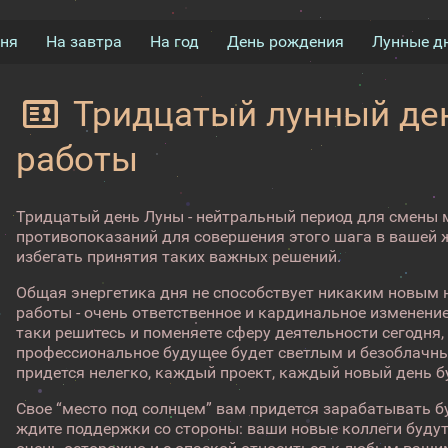
дня
На завтра
На год
День рождения
Лунные д
Тридцатый лунный ден
работы
Тридцатый день Луны - нейтральный период для смены 
противопоказаний для совершения этого шага в вашей ж
избегать принятия таких важных решений.
Общая энергетика дня не способствует никаким новым 
работы - очень ответственное и кардинальное изменени
таки решитесь и поменяете сферу деятельности сегодня,
профессиональное будущее будет светлым и безоблачн
придется нелегко, каждый проект, каждый новый день б
Свое “место под солнцем” вам придется зарабатывать б
ждите поддержки со стороны: ваши новые коллеги будут