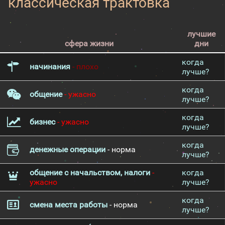
классическая трактовка
лучшие
сфера жизни
дни
когда
начинания
- плохо
лучше?
когда
общение
- ужасно
лучше?
когда
бизнес
- ужасно
лучше?
когда
денежные операции
- норма
лучше?
общение с начальством, налоги
-
когда
ужасно
лучше?
когда
смена места работы
- норма
лучше?