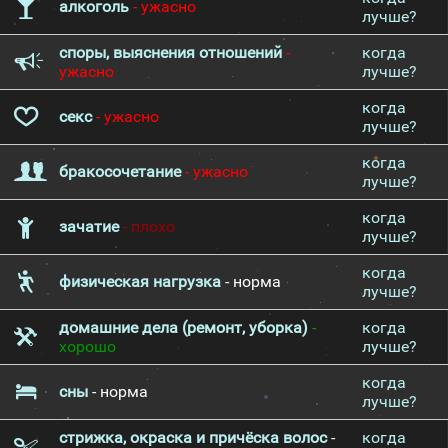
алкоголь
- ужасно
лучше?
споры, выяснения отношений
-
когда
ужасно
лучше?
когда
секс
- ужасно
лучше?
когда
бракосочетание
- ужасно
лучше?
когда
зачатие
- плохо
лучше?
когда
физическая нагрузка
- норма
лучше?
домашние дела (ремонт, уборка)
-
когда
хорошо
лучше?
когда
сны
- норма
лучше?
стрижка, окраска и причёска волос
-
когда