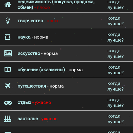
недвижимость (покупка, продажа,
когда
обмен)
- плохо
лучше?
когда
творчество
- плохо
лучше?
когда
наука
- норма
лучше?
когда
искусство
- норма
лучше?
когда
обучение (экзамены)
- норма
лучше?
когда
путешествия
- норма
лучше?
когда
отдых
- ужасно
лучше?
когда
застолье
- ужасно
лучше?
когда