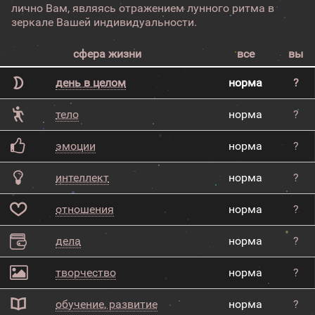
лично Вам, являясь отражением лунного ритма в
зеркале Вашей индивидуальности.
сфера жизни
все
вы
день в целом
норма
?
тело
норма
?
эмоции
норма
?
интеллект
норма
?
отношения
норма
?
дела
норма
?
творчество
норма
?
обучение, развитие
норма
?