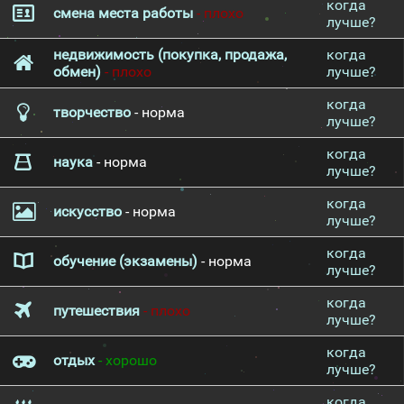
когда
смена места работы
- плохо
лучше?
недвижимость (покупка, продажа,
когда
обмен)
- плохо
лучше?
когда
творчество
- норма
лучше?
когда
наука
- норма
лучше?
когда
искусство
- норма
лучше?
когда
обучение (экзамены)
- норма
лучше?
когда
путешествия
- плохо
лучше?
когда
отдых
- хорошо
лучше?
когда