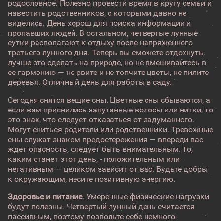
родословное. Полезно провести время в кругу семьи и
навестить родственников, с которыми давно не
виделись. День хорош для поиска информации и
пропавших людей. В остальном, четвертые лунные
сутки располагают к отдыху после напряженного
третьего лунного дня. Теперь вы сможете отдохнуть,
лучше это сделать на природе, но не вмешивайтесь в
ее гармонию — не рвите и не топчите цветы, не пилите
деревья. Отличный день для работы в саду.
Сегодня снятся вещие сны. Цветные сны сбываются, а
если вам приснились запутанные волосы или нитки, то
это знак, что следует отказаться от задуманного.
Могут сниться родители или родственники. Тревожные
сны служат знаком предостережения — впереди вас
ждет опасность, следует быть внимательным. То,
каким станет этот день, - положительным или
негативным — целиком зависит от вас. Будьте добры
к окружающим, несите позитивную энергию.
Здоровье и питание
. Умеренные физические нагрузки
будут полезны. Четвертый лунный день считается
пассивным, поэтому позвольте себе немного