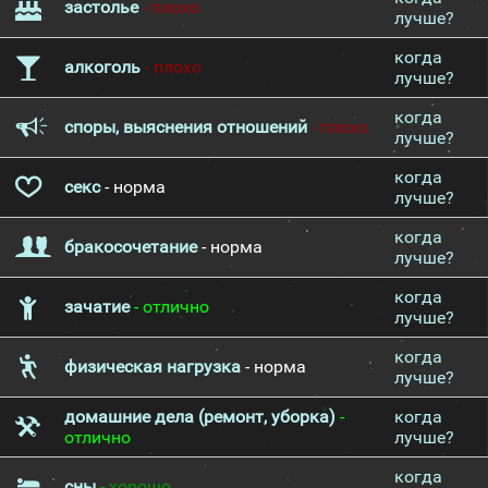
застолье
- плохо
лучше?
когда
алкоголь
- плохо
лучше?
когда
споры, выяснения отношений
- плохо
лучше?
когда
секс
- норма
лучше?
когда
бракосочетание
- норма
лучше?
когда
зачатие
- отлично
лучше?
когда
физическая нагрузка
- норма
лучше?
домашние дела (ремонт, уборка)
-
когда
отлично
лучше?
когда
сны
- хорошо