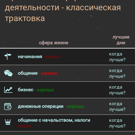
деятельности - классическая
трактовка
лучшие
сфера жизни
дни
когда
начинания
- плохо
лучше?
когда
общение
- ужасно
лучше?
когда
бизнес
- хорошо
лучше?
когда
денежные операции
- хорошо
лучше?
общение с начальством, налоги
-
когда
плохо
лучше?