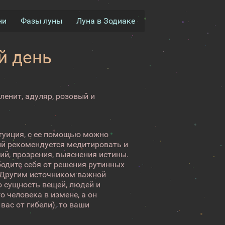
ни
Фазы луны
Луна в Зодиаке
й день
ленит, адуляр, розовый и
нтуиция, с ее помощью можно
ий рекомендуется медитировать и
й, прозрения, выяснения истины.
ободите себя от решения рутинных
. Другим источником важной
 сущность вещей, людей и
 человека в измене, а он
вас от гибели), то ваши