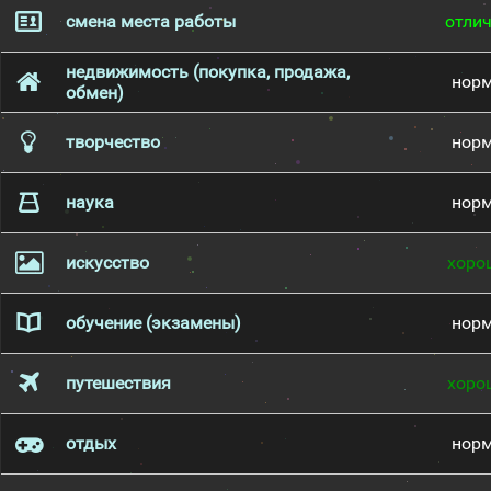
смена места работы
отли
недвижимость (покупка, продажа,
нор
обмен)
творчество
нор
наука
нор
искусство
хоро
обучение (экзамены)
нор
путешествия
хоро
отдых
нор