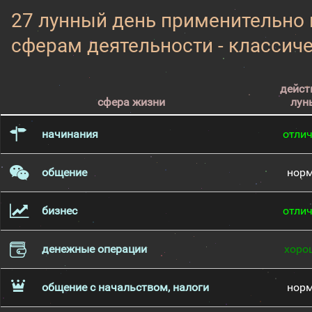
27 лунный день применительно
сферам деятельности - классич
дейст
сфера жизни
лун
начинания
отли
общение
нор
бизнес
отли
денежные операции
хоро
общение с начальством, налоги
нор