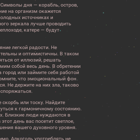
 Символы дня — корабль, остров,
яние на организм окажется
холодных источниках и
ного зеркала лучше проводить
еплоходе, катере — будут
яние легкой радости. Не
тельны и оптимистичны. В таком
яться от иллюзий, решать
мим собой весь день. В обретении
 город или займите себя работой
помните, что эмоциональный фон
. Не держите на них зла, таково
распоряжаться.
 скорбь или тоску. Найдите
нуться к гармоничному состоянию.
ах. Близкие люди нуждаются в
 этот день вас посетит светлое,
шения вашего духовного уровня.
имо. Алкоголь употреблять не