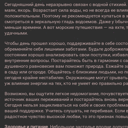
Сегодняшний день неразрывно связан с водной стихией.
маяк, якорь. Возрастает сила воды, но не всегда ее вли
положительным. Поэтому не рекомендуется купаться в 
смотреться в зеркальную гладь водоемов. Даже у обыч
меньше времени. А вот морские путешествия — на яхте, т
удачными.
Чтобы день прошел хорошо, поддерживайте в себе состо
обременяйте себя лишними заботами. Будьте доброжела
состоянии хорошо анализировать свои поступки, избавл
внутренние вопросы. Постарайтесь быть в гармонии с са
душевного равновесия вам поможет природа. Езжайте за
в саду или огороде. Общайтесь с близкими людьми, но 
сегодня крайне нестабилен. Окружающие могут срываться
уж влияние энергии на тех, кто не умеет ею правильно 
Возможно, вы ощутите легкое недомогание, почувствуете
источник ваших переживаний и постарайтесь вновь вер
Сегодня нельзя зацикливаться на себе и своих проблем
вашей поддержке. Учитесь слушать, не перебивая. Если в
радостное чувство высокой любви, то это признак повы
Здоровье и питание
. Небольшое застолье вполне допуст