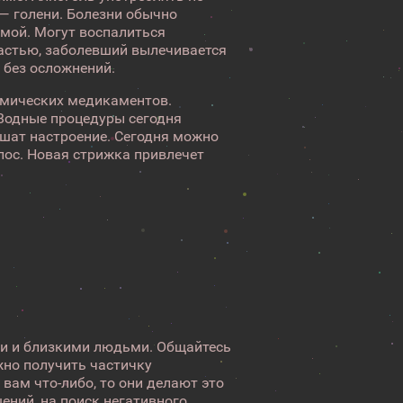
 — голени. Болезни обычно
емой. Могут воспалиться
частью, заболевший вылечивается
 без осложнений.
химических медикаментов.
 Водные процедуры сегодня
чшат настроение. Сегодня можно
лос. Новая стрижка привлечет
ми и близкими людьми. Общайтесь
жно получить частичку
 вам что-либо, то они делают это
шений, на поиск негативного