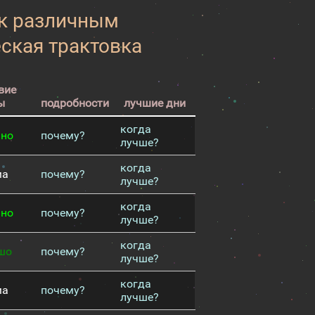
 к различным
еская трактовка
вие
ы
подробности
лучшие дни
когда
чно
почему?
лучше?
когда
ма
почему?
лучше?
когда
чно
почему?
лучше?
когда
шо
почему?
лучше?
когда
ма
почему?
лучше?