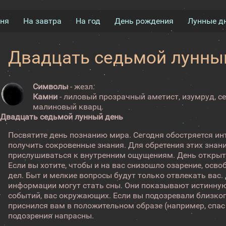
дня
На завтра
На год
День рождения
Лунные д
Двадцать седьмой лунны
Символы
- жезл.
Камни
- лиловый прозрачный аметист, изумруд, се
малиновый кварц.
Двадцать седьмой лунный день
Посвятите день познанию мира. Сегодня обостряется и
получить сокровенные знания. Для обретения этих знан
прислушиваться к внутренним ощущениям. День открыти
Если вы хотите, чтобы и на вас снизошло озарение, осв
дел. Быт и мелкие вопросы будут только отвлекать вас
информации могут стать сны. Они показывают истинную
событий, вас окружающих. Если вы подозревали близкого
приснился вам в положительном образе (например, спас 
подозрения напрасны.