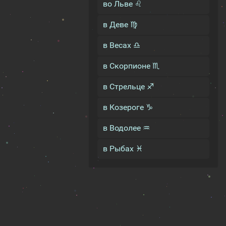
во Льве ♌
в Деве ♍
в Весах ♎
в Скорпионе ♏
в Стрельце ♐
в Козероге ♑
в Водолее ♒
в Рыбах ♓