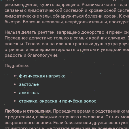
рекомендуется, курить запрещено. Уязвимая часть тела
связаны с лимфатической системой и кровеносной сист
лимфатические узлы, обнаружиться болезни крови. К с
быстро. Болезни неопасны, непродолжительны, проходят
Нельзя делать рентген, запрещено донорство и прием 
Последнее допустимо только в самых крайних случаях.
полезны. Теплая ванна или контрастный душ с утра улу
стричься и экспериментировать с цветом и укладкой во
радость и благополучие.
Подробнее:
физическая нагрузка
застолье
алкоголь
стрижка, окраска и причёска волос
Любовь и отношения
. Проведите время с родственника
с родителями, с людьми старшего поколения. От них мо
сокровенного знания. Если близкие или друзья советуют
от чистого сердца. Не тратьте время на выяснение отно