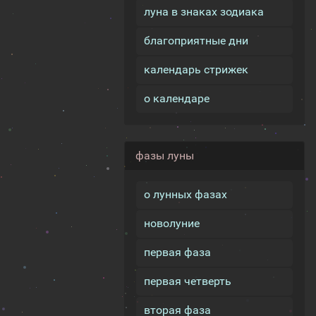
луна в знаках зодиака
благоприятные дни
календарь стрижек
о календаре
фазы луны
о лунных фазах
новолуние
первая фаза
первая четверть
вторая фаза