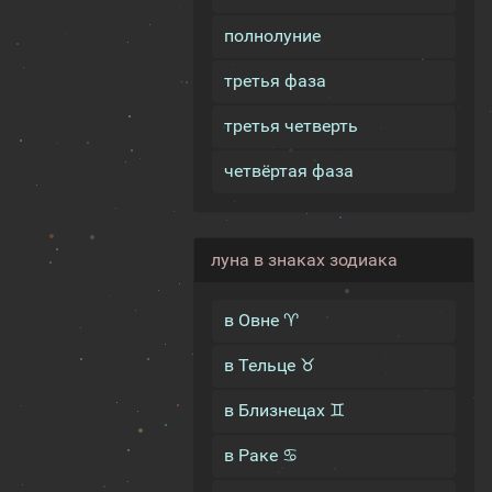
полнолуние
третья фаза
третья четверть
четвёртая фаза
луна в знаках зодиака
в Овне ♈
в Тельце ♉
в Близнецах ♊
в Раке ♋