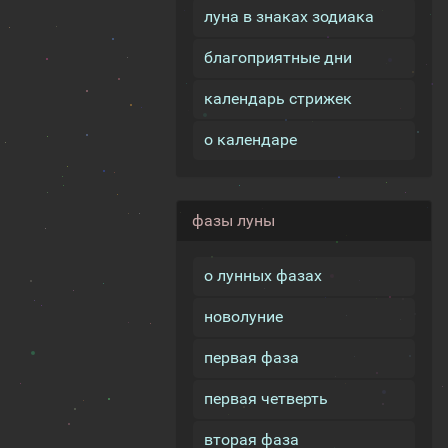
луна в знаках зодиака
благоприятные дни
календарь стрижек
о календаре
фазы луны
о лунных фазах
новолуние
первая фаза
первая четверть
вторая фаза