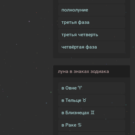
полнолуние
третья фаза
третья четверть
четвёртая фаза
луна в знаках зодиака
в Овне ♈
в Тельце ♉
в Близнецах ♊
в Раке ♋