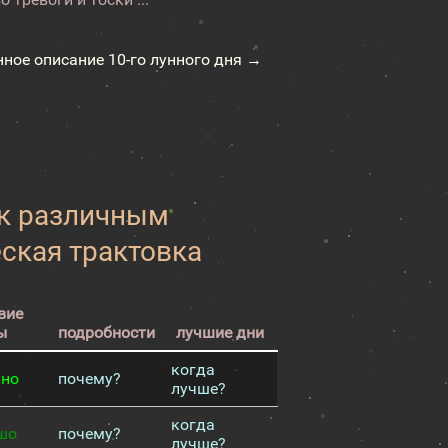
нное описание 10-го лунного дня →
 к различным
еская трактовка
вие
ы
подробности
лучшие дни
когда
чно
почему?
лучше?
когда
шо
почему?
лучше?