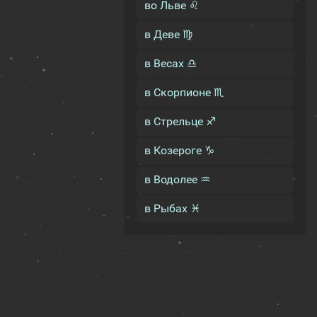
во Льве ♌
в Деве ♍
в Весах ♎
в Скорпионе ♏
в Стрельце ♐
в Козероге ♑
в Водолее ♒
в Рыбах ♓