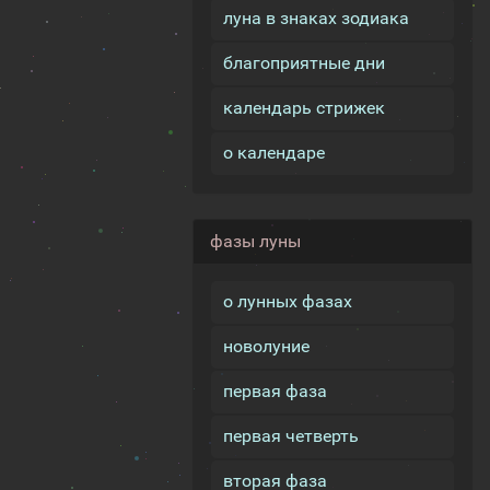
луна в знаках зодиака
благоприятные дни
календарь стрижек
о календаре
фазы луны
о лунных фазах
новолуние
первая фаза
первая четверть
вторая фаза