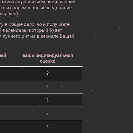
ержимым развитием цивилизации.
вести современное исследование
авершен).
у в общее дело, но и получаете
 календарь, который будет
 лунного ритма в зеркале Вашей
лей
ваша индивидуальная
оценка
?
?
?
?
?