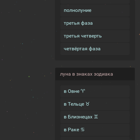
полнолуние
третья фаза
третья четверть
четвёртая фаза
луна в знаках зодиака
в Овне ♈
в Тельце ♉
в Близнецах ♊
в Раке ♋