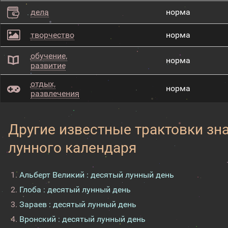
дела
норма
творчество
норма
обучение,
норма
развитие
отдых,
норма
развлечения
Другие известные трактовки зн
лунного календаря
Альберт Великий : десятый лунный день
Глоба : десятый лунный день
Зараев : десятый лунный день
Вронский : десятый лунный день