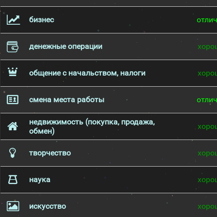
бизнес
отли
денежные операции
хоро
общение с начальством, налоги
хоро
смена места работы
отли
недвижимость (покупка, продажа,
хоро
обмен)
творчество
хоро
наука
хоро
искусство
хоро