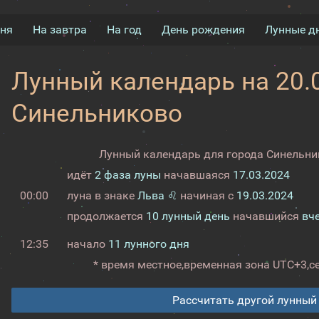
дня
На завтра
На год
День рождения
Лунные д
Лунный календарь на 20.0
Синельниково
Лунный календарь для города Синельник
идёт
2 фаза луны
начавшаяся
17.03.2024
00:00
луна в знаке
Льва ♌
начиная с
19.03.2024
продолжается
10 лунный день
начавшийся
вч
12:35
начало
11 лунного дня
* время местное,
временная зона UTC+3,
с
Рассчитать другой лунный