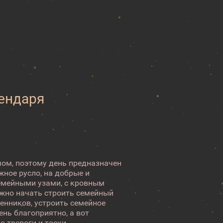
лендаря
чом, поэтому день предназначен
ное русло, на добрые и
семейными узами, с кровным
Можно начать строить семейный
енников, устроить семейное
ень благоприятно, а вот
 тревоги и тоски ...