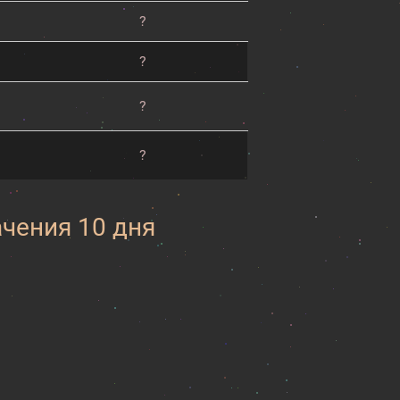
?
?
?
?
ачения 10 дня