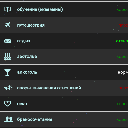
обучение (экзамены)
хоро
путешествия
пло
отдых
отли
застолье
хоро
алкоголь
нор
споры, выяснения отношений
пло
секс
хоро
бракосочетание
хоро