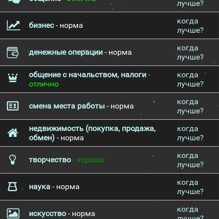
лучше?
когда
бизнес
- норма
лучше?
когда
денежные операции
- норма
лучше?
общение с начальством, налоги
-
когда
отлично
лучше?
когда
смена места работы
- норма
лучше?
недвижимость (покупка, продажа,
когда
обмен)
- норма
лучше?
когда
творчество
- хорошо
лучше?
когда
наука
- норма
лучше?
когда
искусство
- норма
лучше?