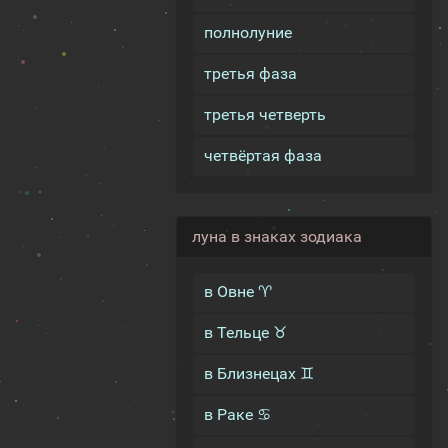
полнолуние
третья фаза
третья четверть
четвёртая фаза
луна в знаках зодиака
в Овне ♈
в Тельце ♉
в Близнецах ♊
в Раке ♋