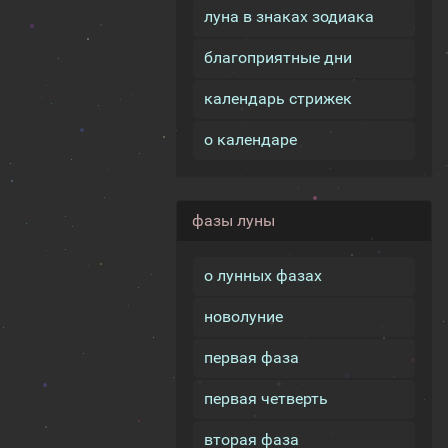
луна в знаках зодиака
благоприятные дни
календарь стрижек
о календаре
фазы луны
о лунных фазах
новолуние
первая фаза
первая четверть
вторая фаза