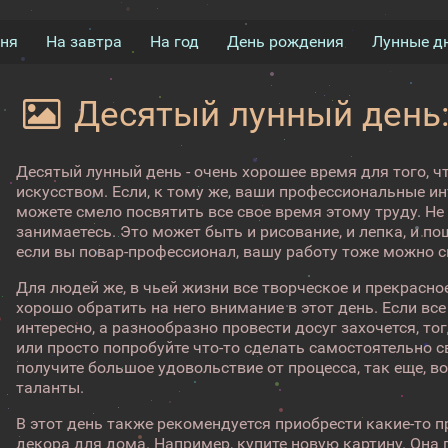
дня
На завтра
На год
День рождения
Лунные д
Десятый лунный день:
Десятый лунный день - очень хорошее время для того, 
искусством. Если, к тому же, ваши профессиональные ин
можете смело посвятить все свое время этому труду. Н
занимаетесь. Это может быть и рисование, и лепка, и п
если вы повар-профессионал, вашу работу тоже можно см
Для людей же, в чьей жизни все творческое и прекрасное
хорошо обратить на него внимание в этот день. Если все
интересно, а разнообразно провести досуг захочется, то
или просто попробуйте что-то сделать самостоятельно с
получите большое удовольствие от процесса, так еще, в
таланты.
В этот день также рекомендуется приобрести какие-то 
декора для дома. Например, купите новую картину. Она