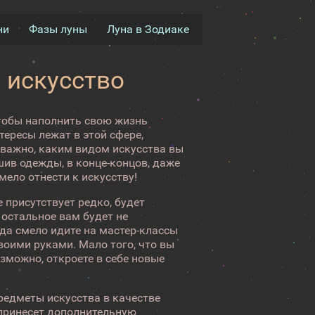
ни
Фазы луны
Луна в Зодиаке
 искусство
чтобы наполнить свою жизнь
тересы лежат в этой сфере,
е важно, каким видом искусства вы
ошив одежды, в конце-концов, даже
ело отнести к искусству!
 присутствует редко, будет
 остальное вам будет не
гда смело идите на мастер-классы
воими руками. Мало того, что вы
озможно, откроете в себе новые
предметы искусства в качестве
 принесет дополнительную