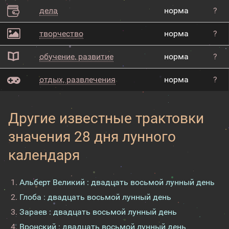
дела
норма
?
творчество
норма
?
обучение, развитие
норма
?
отдых, развлечения
норма
?
Другие известные трактовки
значения 28 дня лунного
календаря
Альберт Великий : двадцать восьмой лунный день
Глоба : двадцать восьмой лунный день
Зараев : двадцать восьмой лунный день
Вронский : двадцать восьмой лунный день