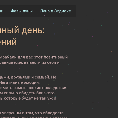
ни
Фазы луны
Луна в Зодиаке
ный день:
ений
омрачали для вас этот позитивный
авновесие, вывести из себя и
ьми, друзьями и семьей. Не
 Негативные эмоции,
т иметь самые плохие последствия.
 сильно обидеть близкого
ь которые будет не так уж и
ы уверенны в том, что обладаете