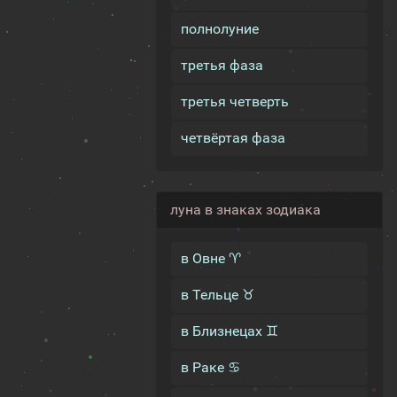
полнолуние
третья фаза
третья четверть
четвёртая фаза
луна в знаках зодиака
в Овне ♈
в Тельце ♉
в Близнецах ♊
в Раке ♋