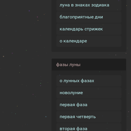
луна в знаках зодиака
благоприятные дни
календарь стрижек
о календаре
фазы луны
о лунных фазах
новолуние
первая фаза
первая четверть
вторая фаза