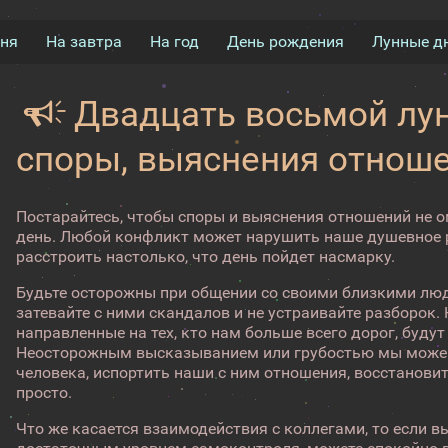
дня
На завтра
На год
День рождения
Лунные д
Двадцать восьмой лун
споры, выяснения отнош
Постарайтесь, чтобы споры и выяснения отношений не 
день. Любой конфликт может нарушить наше душевное р
расстроить настолько, что день пойдет насмарку.
Будьте осторожны при общении со своими близкими люд
затевайте с ними скандалов и не устраивайте разборок.
направленные на тех, кто нам больше всего дорог, буду
Неосторожным высказыванием или грубостью мы можем
человека, испортить наши с ним отношения, восстановит
просто.
Что же касается взаимодействия с коллегами, то если в