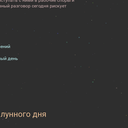
ступать с ними в рабочие споры и
вный разговор сегодня рискует
шений
ный день
 лунного дня