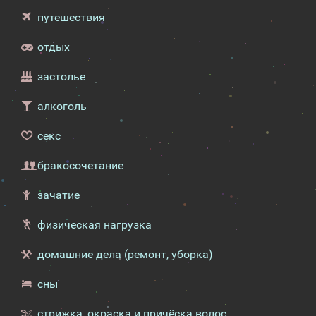
путешествия
отдых
застолье
алкоголь
секс
бракосочетание
зачатие
физическая нагрузка
домашние дела (ремонт, уборка)
сны
стрижка, окраска и причёска волос