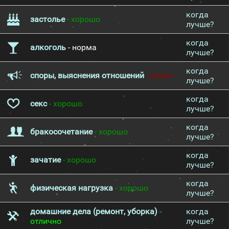
когда
застолье
- хорошо
лучше?
когда
алкоголь
- норма
лучше?
когда
споры, выяснения отношений
- плохо
лучше?
когда
секс
- хорошо
лучше?
когда
бракосочетание
- хорошо
лучше?
когда
зачатие
- хорошо
лучше?
когда
физическая нагрузка
- хорошо
лучше?
домашние дела (ремонт, уборка)
-
когда
отлично
лучше?