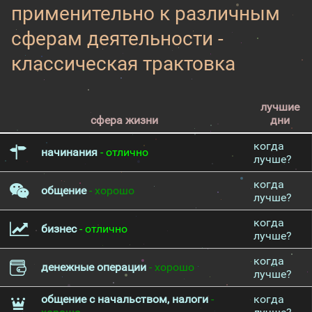
применительно к различным
сферам деятельности -
классическая трактовка
лучшие
сфера жизни
дни
когда
начинания
- отлично
лучше?
когда
общение
- хорошо
лучше?
когда
бизнес
- отлично
лучше?
когда
денежные операции
- хорошо
лучше?
общение с начальством, налоги
-
когда