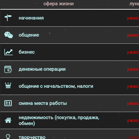
сфера жизни
лун
начинания
ужас
общение
ужас
бизнес
ужас
денежные операции
ужас
общение с начальством, налоги
ужас
смена места работы
ужас
недвижимость (покупка, продажа,
ужас
обмен)
творчество
пло