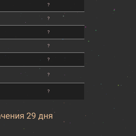
?
?
?
?
?
?
?
ачения 29 дня