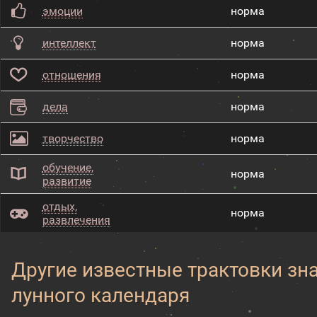
эмоции
норма
интеллект
норма
отношения
норма
дела
норма
творчество
норма
обучение,
норма
развитие
отдых,
норма
развлечения
Другие известные трактовки зн
лунного календаря