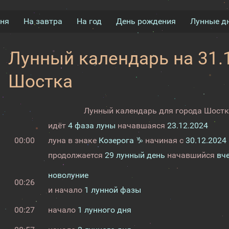
дня
На завтра
На год
День рождения
Лунные д
Лунный календарь на 31.1
Шостка
Лунный календарь для города Шостка
идёт
4 фаза луны
начавшаяся
23.12.2024
00:00
луна в знаке
Козерога ♑
начиная с
30.12.2024
продолжается
29 лунный день
начавшийся
вч
новолуние
00:26
и начало
1 лунной фазы
00:27
начало
1 лунного дня