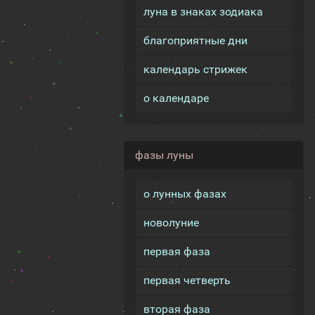
луна в знаках зодиака
благоприятные дни
календарь стрижек
о календаре
фазы луны
о лунных фазах
новолуние
первая фаза
первая четверть
вторая фаза