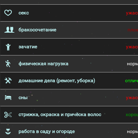
секс
ужас
бракосочетание
пло
зачатие
ужас
физическая нагрузка
нор
домашние дела (ремонт, уборка)
отли
сны
ужас
стрижка, окраска и причёска волос
хоро
работа в саду и огороде
нор