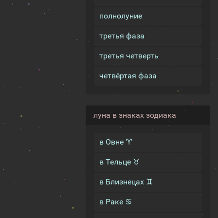
полнолуние
третья фаза
третья четверть
четвёртая фаза
луна в знаках зодиака
в Овне ♈
в Тельце ♉
в Близнецах ♊
в Раке ♋