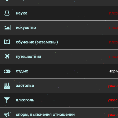
наука
пло
искусство
пло
обучение (экзамены)
пло
путешествия
пло
отдых
нор
застолье
ужас
алкоголь
ужас
споры, выяснения отношений
ужас