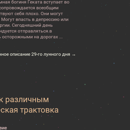
мная богиня Геката вступает во
 сопровождается всеобщим
твуют себя плохо. Они могут
 Могут впасть в депрессию или
ергии. Сегодняшний день
ндуется отправляться в
 осторожными на дорогах ...
нное описание 29-го лунного дня →
 к различным
еская трактовка
вие