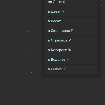
во Льве ♌
в Деве ♍
в Весах ♎
в Скорпионе ♏
в Стрельце ♐
в Козероге ♑
в Водолее ♒
в Рыбах ♓