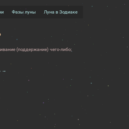
ни
Фазы луны
Луна в Зодиаке
ь
ивание (поддержание) чего-либо;
ь →