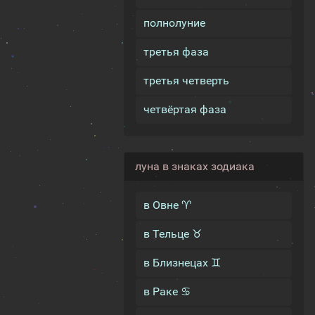
полнолуние
третья фаза
третья четверть
четвёртая фаза
луна в знаках зодиака
в Овне ♈
в Тельце ♉
в Близнецах ♊
в Раке ♋