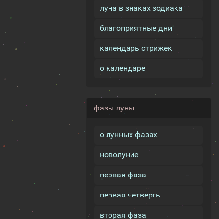
луна в знаках зодиака
благоприятные дни
календарь стрижек
о календаре
фазы луны
о лунных фазах
новолуние
первая фаза
первая четверть
вторая фаза