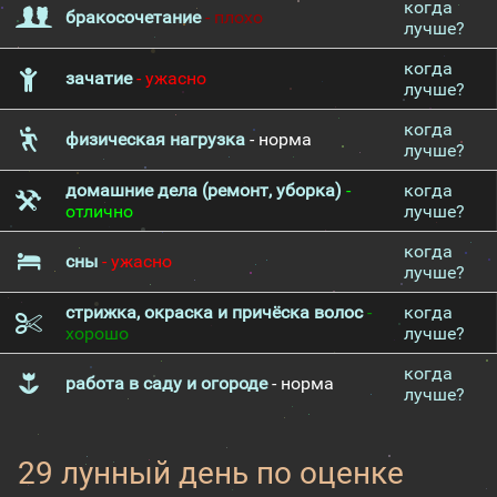
когда
бракосочетание
- плохо
лучше?
когда
зачатие
- ужасно
лучше?
когда
физическая нагрузка
- норма
лучше?
домашние дела (ремонт, уборка)
-
когда
отлично
лучше?
когда
сны
- ужасно
лучше?
стрижка, окраска и причёска волос
-
когда
хорошо
лучше?
когда
работа в саду и огороде
- норма
лучше?
29 лунный день по оценке