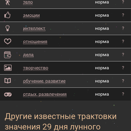
тело
норма
?
эмоции
норма
?
интеллект
норма
?
отношения
норма
?
дела
норма
?
творчество
норма
?
обучение, развитие
норма
?
отдых, развлечения
норма
?
Другие известные трактовки
значения 29 дня лунного