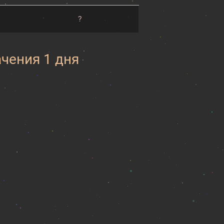
?
ачения 1 дня