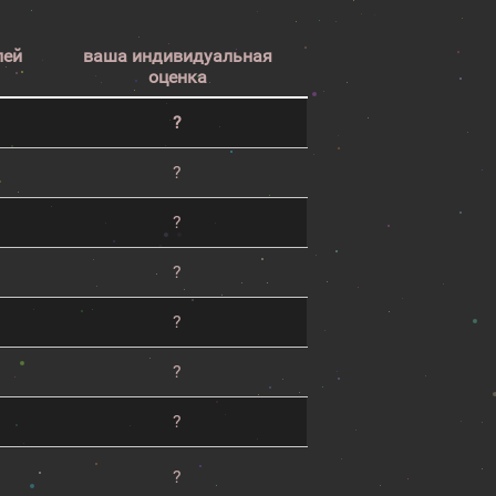
лей
ваша индивидуальная
оценка
?
?
?
?
?
?
?
?