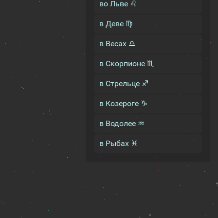
во Льве ♌
в Деве ♍
в Весах ♎
в Скорпионе ♏
в Стрельце ♐
в Козероге ♑
в Водолее ♒
в Рыбах ♓