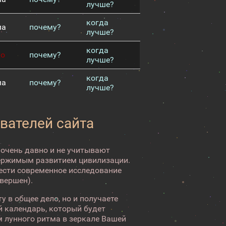
лучше?
когда
ма
почему?
лучше?
когда
хо
почему?
лучше?
когда
ма
почему?
лучше?
вателей сайта
 очень давно и не учитывают
ержимым развитием цивилизации.
вести современное исследование
авершен).
у в общее дело, но и получаете
 календарь, который будет
 лунного ритма в зеркале Вашей