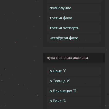
полнолуние
третья фаза
третья четверть
четвёртая фаза
луна в знаках зодиака
в Овне ♈
в Тельце ♉
в Близнецах ♊
в Раке ♋