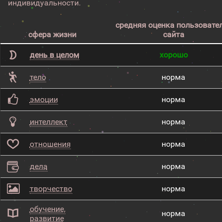
индивидуальности.
средняя оценка пользовате
сфера жизни
сайта
день в целом
хорошо
тело
норма
эмоции
норма
интеллект
норма
отношения
норма
дела
норма
творчество
норма
обучение,
норма
развитие