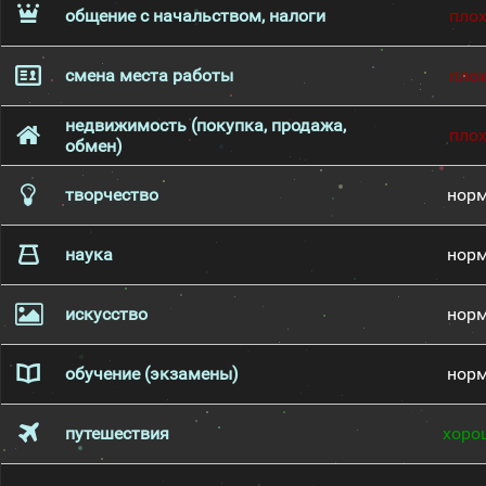
общение с начальством, налоги
пло
смена места работы
пло
недвижимость (покупка, продажа,
пло
обмен)
творчество
нор
наука
нор
искусство
нор
обучение (экзамены)
нор
путешествия
хоро