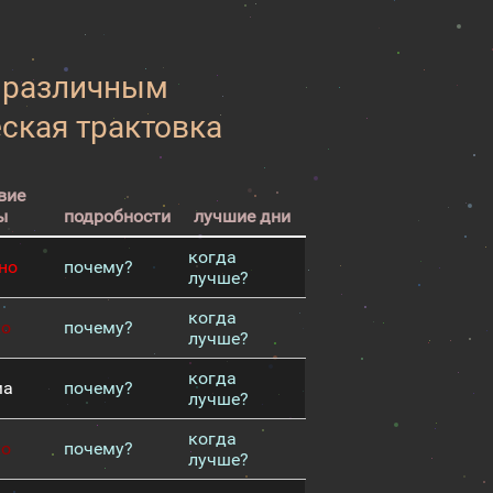
к различным
еская трактовка
вие
ы
подробности
лучшие дни
когда
но
почему?
лучше?
когда
хо
почему?
лучше?
когда
ма
почему?
лучше?
когда
хо
почему?
лучше?