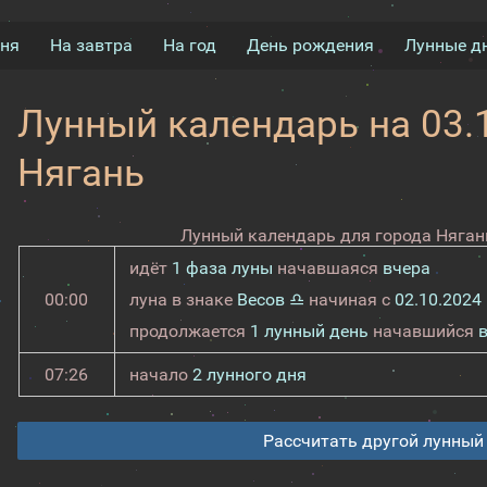
дня
На завтра
На год
День рождения
Лунные д
Лунный календарь на 03.1
Нягань
Лунный календарь для города Нягань
идёт
1 фаза луны
начавшаяся
вчера
00:00
луна в знаке
Весов ♎
начиная с
02.10.2024
продолжается
1 лунный день
начавшийся
07:26
начало
2 лунного дня
Рассчитать другой лунный