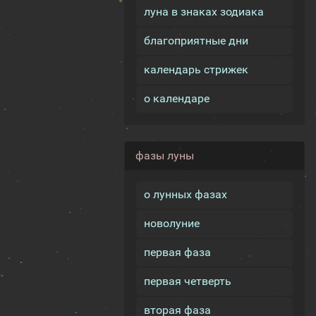
луна в знаках зодиака
благоприятные дни
календарь стрижек
о календаре
фазы луны
о лунных фазах
новолуние
первая фаза
первая четверть
вторая фаза