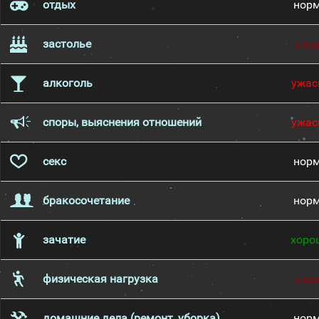
отдых
нор
застолье
пло
алкоголь
ужас
споры, выяснения отношений
ужас
секс
нор
бракосочетание
нор
зачатие
хоро
физическая нагрузка
пло
домашние дела (ремонт, уборка)
нор