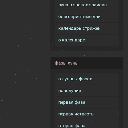
луна в знаках зодиака
благоприятные дни
календарь стрижек
о календаре
фазы луны
о лунных фазах
новолуние
первая фаза
первая четверть
вторая фаза