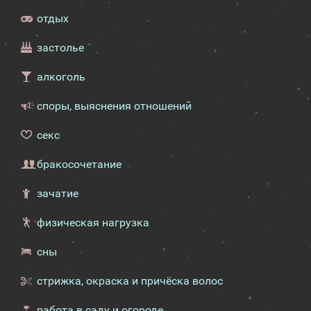
отдых
застолье
алкоголь
споры, выяснения отношений
секс
бракосочетание
зачатие
физическая нагрузка
сны
стрижка, окраска и причёска волос
работа в саду и огороде