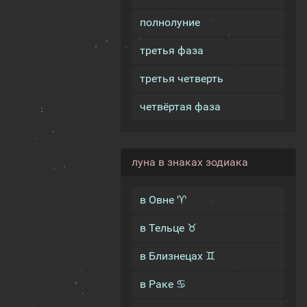
полнолуние
третья фаза
третья четверть
четвёртая фаза
луна в знаках зодиака
в Овне ♈
в Тельце ♉
в Близнецах ♊
в Раке ♋