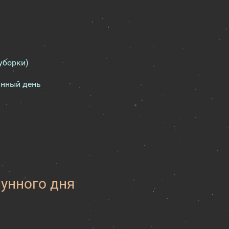
уборки)
унный день
лунного дня