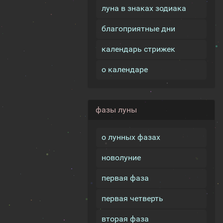
луна в знаках зодиака
благоприятные дни
календарь стрижек
о календаре
фазы луны
о лунных фазах
новолуние
первая фаза
первая четверть
вторая фаза