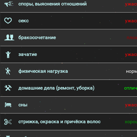
споры, выяснения отношений
ужас
секс
ужас
бракосочетание
пло
зачатие
ужас
физическая нагрузка
нор
домашние дела (ремонт, уборка)
отли
сны
ужас
стрижка, окраска и причёска волос
хоро