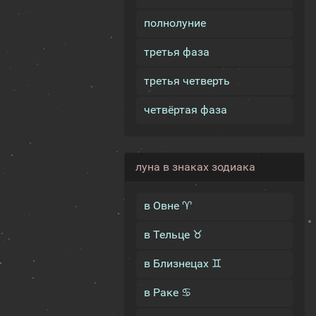
полнолуние
третья фаза
третья четверть
четвёртая фаза
луна в знаках зодиака
в Овне ♈
в Тельце ♉
в Близнецах ♊
в Раке ♋