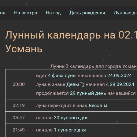
дня
На завтра
На год
День рождения
Лунные д
Лунный календарь на 02.1
Усмань
Лунный календарь для города Усмань
идёт
4 фаза луны
начавшаяся
24.09.2024
00:00
луна в знаке
Девы ♍
начиная с
29.09.2024
продолжается
29 лунный день
начавшийся
02:19
луна переходит в знак
Весов ♎
05:47
начало
30 лунного дня
21:49
начало
1 лунного дня