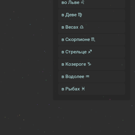
во Льве ♌
в Деве ♍
в Весах ♎
в Скорпионе ♏
в Стрельце ♐
в Козероге ♑
в Водолее ♒
в Рыбах ♓