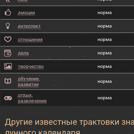
эмоции
норма
интеллект
норма
отношения
норма
дела
норма
творчество
норма
обучение,
норма
развитие
отдых,
норма
развлечения
Другие известные трактовки зн
лунного календаря