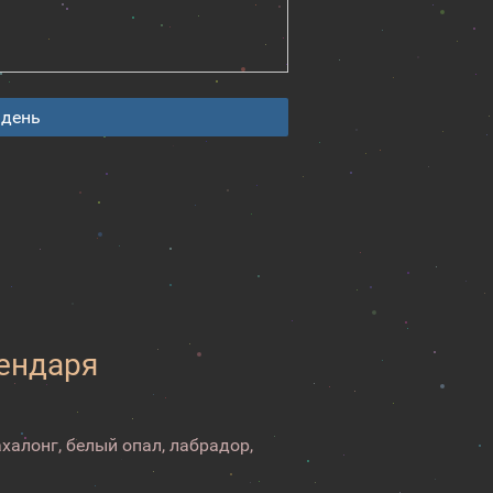
 день
лендаря
ахалонг, белый опал, лабрадор,