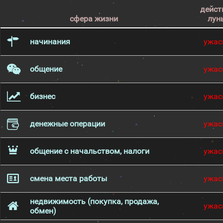
дейст
сфера жизни
лун
начинания
ужас
общение
ужас
бизнес
ужас
денежные операции
ужас
общение с начальством, налоги
ужас
смена места работы
ужас
недвижимость (покупка, продажа,
ужас
обмен)