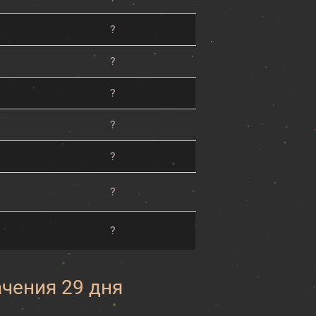
?
?
?
?
?
?
?
ачения 29 дня