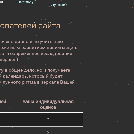
ма
почему?
лучше?
зователей сайта
 очень давно и не учитывают
ержимым развитием цивилизации.
вести современное исследование
авершен).
у в общее дело, но и получаете
 календарь, который будет
 лунного ритма в зеркале Вашей
лей
ваша индивидуальная
оценка
?
?