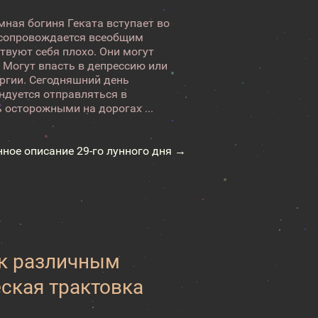
мная богиня Геката вступает во
 сопровождается всеобщим
твуют себя плохо. Они могут
 Могут впасть в депрессию или
ергии. Сегодняшний день
ндуется отправляться в
 осторожными на дорогах ...
нное описание 29-го лунного дня →
 к различным
еская трактовка