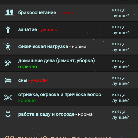
когда
бракосочетание
- плохо
лучше?
когда
зачатие
- ужасно
лучше?
когда
физическая нагрузка
- норма
лучше?
домашние дела (ремонт, уборка)
-
когда
отлично
лучше?
когда
сны
- ужасно
лучше?
стрижка, окраска и причёска волос
-
когда
хорошо
лучше?
когда
работа в саду и огороде
- норма
лучше?