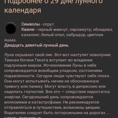
Подробнее о 29 дне лунного
календаря
Символы
- спрут.
Камни
- черный жемчуг, перламутр, обсидиан,
кахалонг, белый опал, лабрадор, цветная
яшма.
Двадцать девятый лунный день
Луна скрывает свой лик. Вот-вот наступит новолуние.
Темная богиня Геката вступает во владение
подлунным миром. Исчезновение Луны в небе
сопровождается всеобщим упадком, состоянием
подавленности. Сегодня люди чувствуют себя плохо.
Они могут испытывать ничем не обоснованную
тревогу или панику. Могут впасть в депрессию или
наделать глупостей. Все это — следствие недостатка
энергии. Сегодняшний день сопровождается
иллюзиями и катастрофами. Не рекомендуется
отправляться в путешествие, возможны аварии.
Водителям следует быть осторожными на дорогах ...
читать полностью →