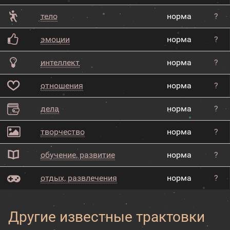
тело
норма
?
эмоции
норма
?
интеллект
норма
?
отношения
норма
?
дела
норма
?
творчество
норма
?
обучение, развитие
норма
?
отдых, развлечения
норма
?
Другие известные трактовки