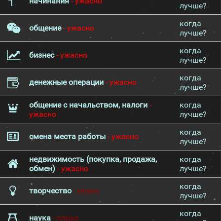
начинания
- ужасно
лучше?
когда
общение
- ужасно
лучше?
когда
бизнес
- ужасно
лучше?
когда
денежные операции
- ужасно
лучше?
общение с начальством, налоги
-
когда
ужасно
лучше?
когда
смена места работы
- ужасно
лучше?
недвижимость (покупка, продажа,
когда
обмен)
- ужасно
лучше?
когда
творчество
- плохо
лучше?
когда
наука
- плохо