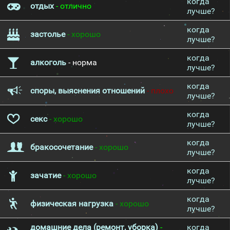
когда
отдых
- отлично
лучше?
когда
застолье
- хорошо
лучше?
когда
алкоголь
- норма
лучше?
когда
споры, выяснения отношений
- плохо
лучше?
когда
секс
- хорошо
лучше?
когда
бракосочетание
- хорошо
лучше?
когда
зачатие
- хорошо
лучше?
когда
физическая нагрузка
- хорошо
лучше?
домашние дела (ремонт, уборка)
-
когда