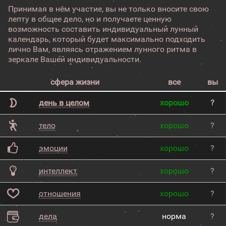
Принимая в нём участие, вы не только вносите свою
лепту в общее дело, но и получаете ценную
возможность составить индивидуальный лунный
календарь, который будет максимально подходить
лично Вам, являясь отражением лунного ритма в
зеркале Вашей индивидуальности.
сфера жизни
все
вы
день в целом
хорошо
?
тело
хорошо
?
эмоции
хорошо
?
интеллект
хорошо
?
отношения
хорошо
?
дела
норма
?