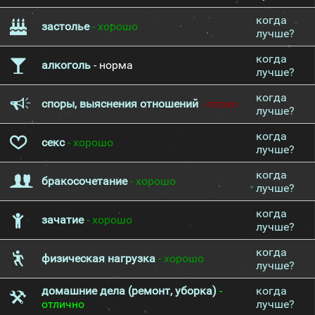
когда
застолье
- хорошо
лучше?
когда
алкоголь
- норма
лучше?
когда
споры, выяснения отношений
- плохо
лучше?
когда
секс
- хорошо
лучше?
когда
бракосочетание
- хорошо
лучше?
когда
зачатие
- хорошо
лучше?
когда
физическая нагрузка
- хорошо
лучше?
домашние дела (ремонт, уборка)
-
когда
отлично
лучше?