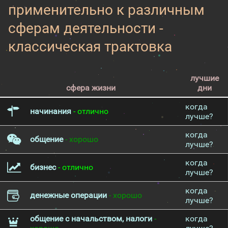
применительно к различным
сферам деятельности -
классическая трактовка
лучшие
сфера жизни
дни
когда
начинания
- отлично
лучше?
когда
общение
- хорошо
лучше?
когда
бизнес
- отлично
лучше?
когда
денежные операции
- хорошо
лучше?
общение с начальством, налоги
-
когда