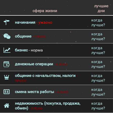
лучшие
сфера жизни
дни
когда
начинания
- ужасно
лучше?
когда
общение
- плохо
лучше?
когда
бизнес
- норма
лучше?
когда
денежные операции
- плохо
лучше?
общение с начальством, налоги
-
когда
плохо
лучше?
когда
смена места работы
- плохо
лучше?
недвижимость (покупка, продажа,
когда
обмен)
- плохо
лучше?