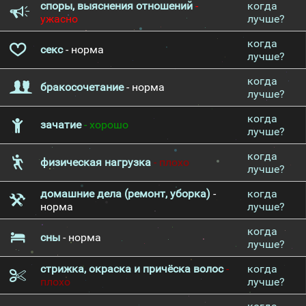
споры, выяснения отношений
-
когда
ужасно
лучше?
когда
секс
- норма
лучше?
когда
бракосочетание
- норма
лучше?
когда
зачатие
- хорошо
лучше?
когда
физическая нагрузка
- плохо
лучше?
домашние дела (ремонт, уборка)
-
когда
норма
лучше?
когда
сны
- норма
лучше?
стрижка, окраска и причёска волос
-
когда
плохо
лучше?