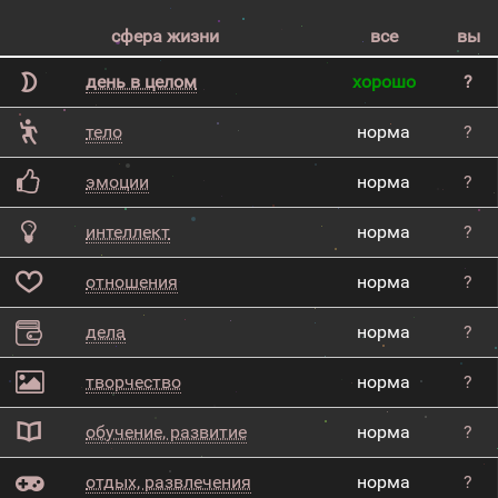
сфера жизни
все
вы
день в целом
хорошо
?
тело
норма
?
эмоции
норма
?
интеллект
норма
?
отношения
норма
?
дела
норма
?
творчество
норма
?
обучение, развитие
норма
?
отдых, развлечения
норма
?