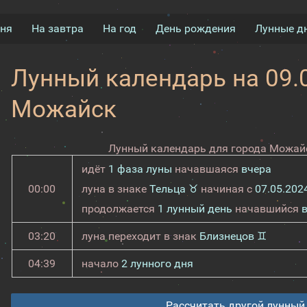
дня
На завтра
На год
День рождения
Лунные д
Лунный календарь на 09.0
Можайск
Лунный календарь для города Можайс
идёт
1 фаза луны
начавшаяся
вчера
00:00
луна в знаке
Тельца ♉
начиная с
07.05.202
продолжается
1 лунный день
начавшийся
03:20
луна переходит в знак
Близнецов ♊
04:39
начало
2 лунного дня
Рассчитать другой лунный