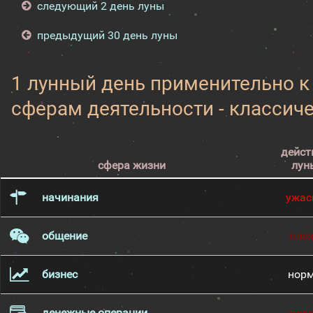
следующий 2 день луны
предыдущий 30 день луны
1 лунный день применительно 
сферам деятельности - классич
дейст
сфера жизни
лун
начинания
ужас
общение
пло
бизнес
нор
денежные операции
пло