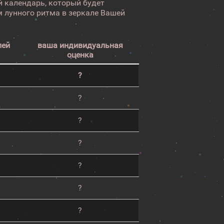
 календарь, который будет
 лунного ритма в зеркале Вашей
лей
ваша индивидуальная
оценка
?
?
?
?
?
?
?