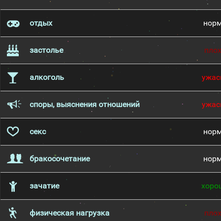
отдых
нор
застолье
пло
алкоголь
ужас
споры, выяснения отношений
ужас
секс
нор
бракосочетание
нор
зачатие
хоро
физическая нагрузка
пло