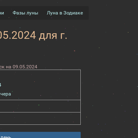
ни
Фазы луны
Луна в Зодиаке
5.2024 для г.
к на 09.05.2024
4
вчера
 день