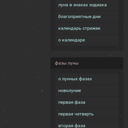
луна в знаках зодиака
благоприятные дни
календарь стрижек
о календаре
фазы луны
о лунных фазах
новолуние
первая фаза
первая четверть
вторая фаза