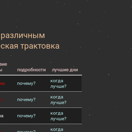
к различным
еская трактовка
вие
ы
подробности
лучшие дни
когда
но
почему?
лучше?
когда
хо
почему?
лучше?
когда
ма
почему?
лучше?
когда
хо
почему?