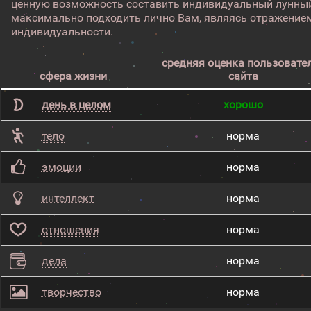
ценную возможность составить индивидуальный лунный
максимально подходить лично Вам, являясь отражением
индивидуальности.
средняя оценка пользовате
сфера жизни
сайта
день в целом
хорошо
тело
норма
эмоции
норма
интеллект
норма
отношения
норма
дела
норма
творчество
норма