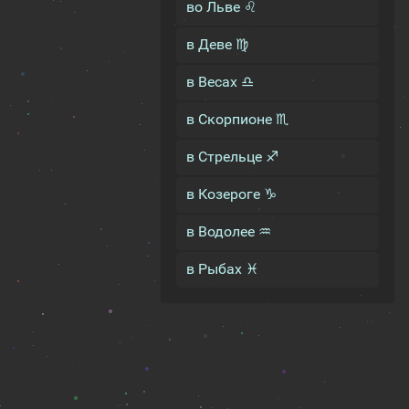
во Льве ♌
в Деве ♍
в Весах ♎
в Скорпионе ♏
в Стрельце ♐
в Козероге ♑
в Водолее ♒
в Рыбах ♓