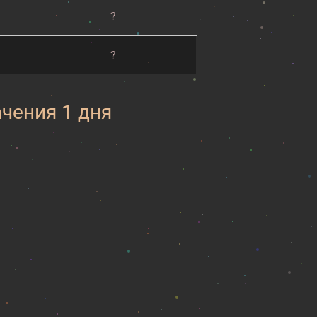
?
?
ачения 1 дня