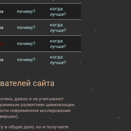
когда
ма
почему?
лучше?
когда
ма
почему?
лучше?
когда
хо
почему?
лучше?
когда
ма
почему?
лучше?
вателей сайта
 очень давно и не учитывают
ержимым развитием цивилизации.
вести современное исследование
авершен).
у в общее дело, но и получаете