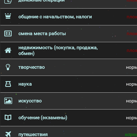
общение с начальством, налоги
пло
смена места работы
пло
недвижимость (покупка, продажа,
пло
обмен)
творчество
нор
наука
нор
искусство
нор
обучение (экзамены)
нор
путешествия
хоро