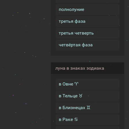
полнолуние
третья фаза
третья четверть
четвёртая фаза
луна в знаках зодиака
в Овне ♈
в Тельце ♉
в Близнецах ♊
в Раке ♋