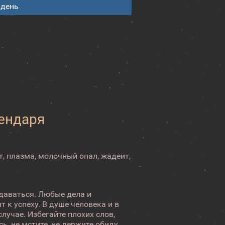
 день
лендаря
т, плазма, молочный опал, жадеит,
удаваться. Любые дела и
т к успеху. В душе человека и в
лучае. Избегайте плохих слов,
ь, не мстите, не держите обиду