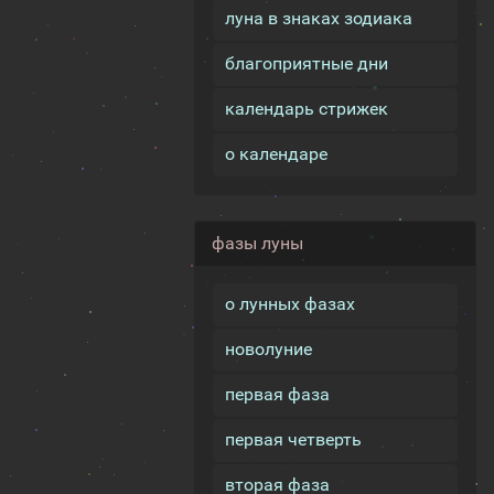
луна в знаках зодиака
благоприятные дни
календарь стрижек
о календаре
фазы луны
о лунных фазах
новолуние
первая фаза
первая четверть
вторая фаза