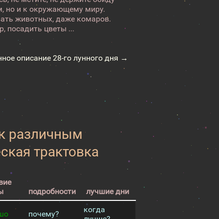
м, но и к окружающему миру.
вать животных, даже комаров.
, посадить цветы ...
нное описание 28-го лунного дня →
 к различным
еская трактовка
вие
ы
подробности
лучшие дни
когда
шо
почему?
лучше?