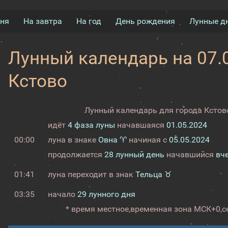
дня
На завтра
На год
День рождения
Лунные д
Лунный календарь на 07.0
Кстово
Лунный календарь для города Кстово
идёт
4 фаза луны
начавшаяся
01.05.2024
00:00
луна в знаке
Овна ♈
начиная с
05.05.2024
продолжается
28 лунный день
начавшийся
вч
01:41
луна переходит в знак
Тельца ♉
03:35
начало
29 лунного дня
* время местное,
временная зона МСК+0,
с