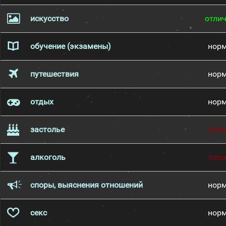
искусство
отли
обучение (экзамены)
нор
путешествия
нор
отдых
нор
застолье
пло
алкоголь
пло
споры, выяснения отношений
нор
секс
нор