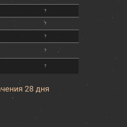
?
?
?
?
?
ачения 28 дня