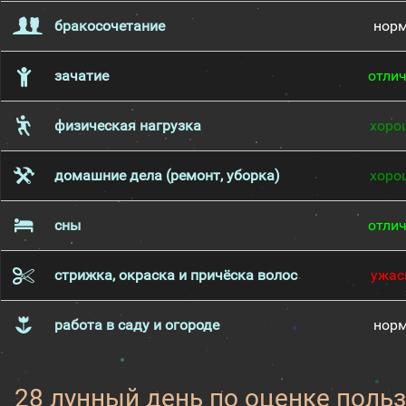
бракосочетание
нор
зачатие
отли
физическая нагрузка
хоро
домашние дела (ремонт, уборка)
хоро
сны
отли
стрижка, окраска и причёска волос
ужас
работа в саду и огороде
нор
28 лунный день по оценке поль