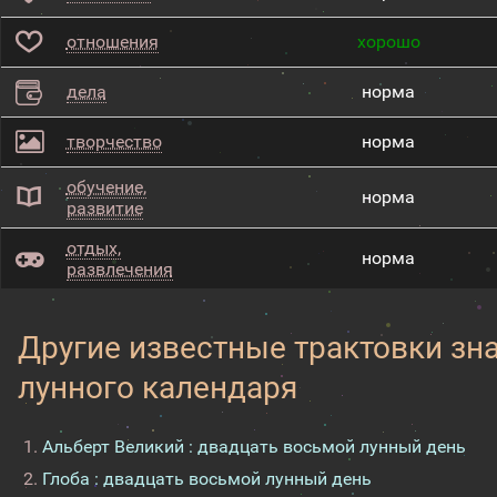
отношения
хорошо
дела
норма
творчество
норма
обучение,
норма
развитие
отдых,
норма
развлечения
Другие известные трактовки зн
лунного календаря
Альберт Великий : двадцать восьмой лунный день
Глоба : двадцать восьмой лунный день