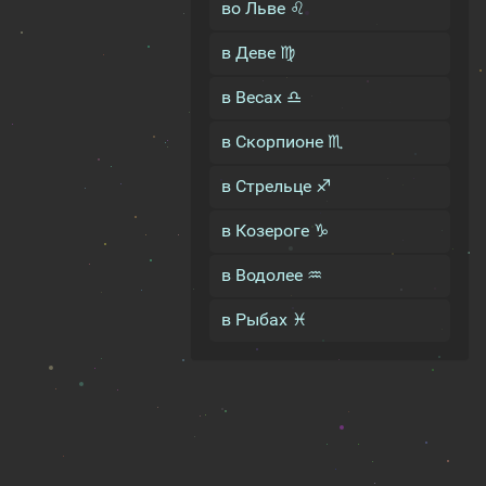
во Льве ♌
в Деве ♍
в Весах ♎
в Скорпионе ♏
в Стрельце ♐
в Козероге ♑
в Водолее ♒
в Рыбах ♓