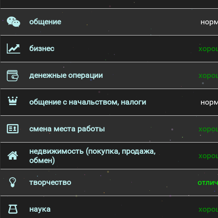
общение
нор
бизнес
хоро
денежные операции
хоро
общение с начальством, налоги
нор
смена места работы
хоро
недвижимость (покупка, продажа,
хоро
обмен)
творчество
отли
наука
хоро