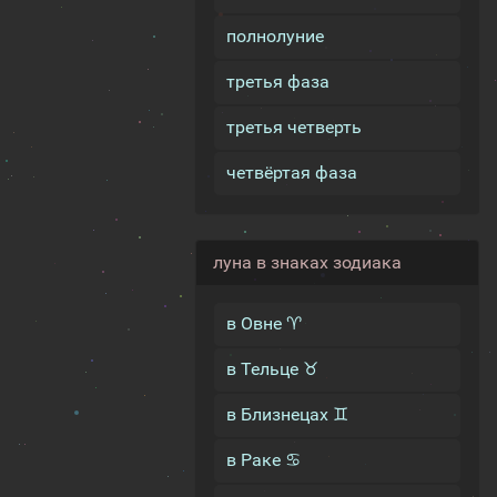
полнолуние
третья фаза
третья четверть
четвёртая фаза
луна в знаках зодиака
в Овне ♈
в Тельце ♉
в Близнецах ♊
в Раке ♋