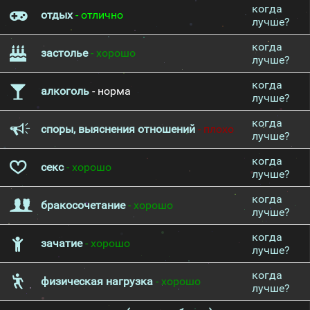
когда
отдых
- отлично
лучше?
когда
застолье
- хорошо
лучше?
когда
алкоголь
- норма
лучше?
когда
споры, выяснения отношений
- плохо
лучше?
когда
секс
- хорошо
лучше?
когда
бракосочетание
- хорошо
лучше?
когда
зачатие
- хорошо
лучше?
когда
физическая нагрузка
- хорошо
лучше?