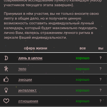
современное исследование лунного календаря (набор
участников текущего этапа завершен).
Принимая в нём участие, вы не только вносите свою
лепту в общее дело, но и получаете ценную
возможность составить индивидуальный лунный
календарь, который будет максимально подходить
лично Вам, являясь отражением лунного ритма в
зеркале Вашей индивидуальности.
сфера жизни
все
вы
день в целом
хорошо
?
тело
хорошо
?
эмоции
хорошо
?
интеллект
хорошо
?
отношения
хорошо
?