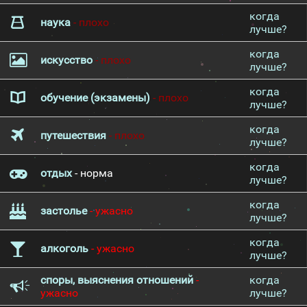
когда
наука
- плохо
лучше?
когда
искусство
- плохо
лучше?
когда
обучение (экзамены)
- плохо
лучше?
когда
путешествия
- плохо
лучше?
когда
отдых
- норма
лучше?
когда
застолье
- ужасно
лучше?
когда
алкоголь
- ужасно
лучше?
споры, выяснения отношений
-
когда
ужасно
лучше?