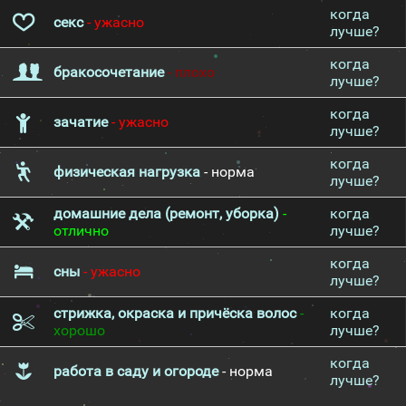
когда
секс
- ужасно
лучше?
когда
бракосочетание
- плохо
лучше?
когда
зачатие
- ужасно
лучше?
когда
физическая нагрузка
- норма
лучше?
домашние дела (ремонт, уборка)
-
когда
отлично
лучше?
когда
сны
- ужасно
лучше?
стрижка, окраска и причёска волос
-
когда
хорошо
лучше?
когда
работа в саду и огороде
- норма
лучше?