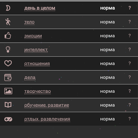
день в целом
норма
?
тело
норма
?
эмоции
норма
?
интеллект
норма
?
отношения
норма
?
дела
норма
?
творчество
норма
?
обучение, развитие
норма
?
отдых, развлечения
норма
?