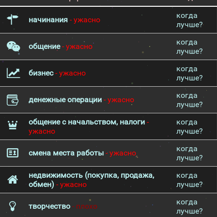
когда
начинания
- ужасно
лучше?
когда
общение
- ужасно
лучше?
когда
бизнес
- ужасно
лучше?
когда
денежные операции
- ужасно
лучше?
общение с начальством, налоги
-
когда
ужасно
лучше?
когда
смена места работы
- ужасно
лучше?
недвижимость (покупка, продажа,
когда
обмен)
- ужасно
лучше?
когда
творчество
- плохо
лучше?