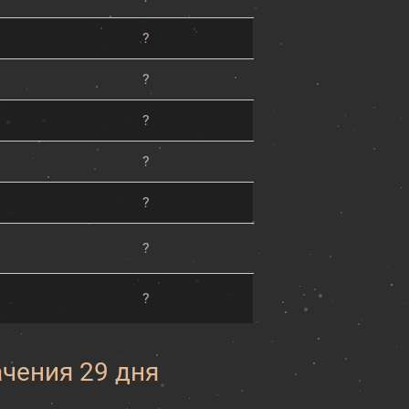
?
?
?
?
?
?
?
ачения 29 дня