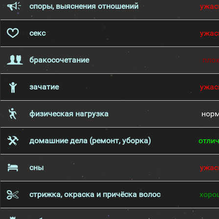
споры, выяснения отношений
ужас
секс
ужас
бракосочетание
пло
зачатие
ужас
физическая нагрузка
нор
домашние дела (ремонт, уборка)
отли
сны
ужас
стрижка, окраска и причёска волос
хоро