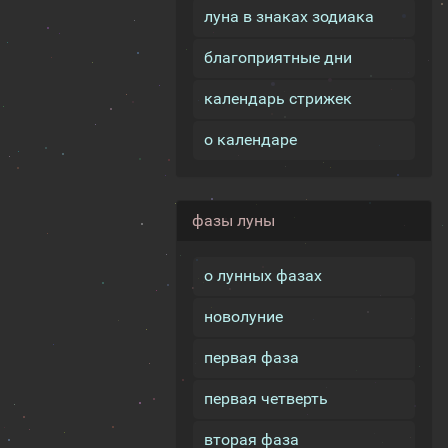
луна в знаках зодиака
благоприятные дни
календарь стрижек
о календаре
фазы луны
о лунных фазах
новолуние
первая фаза
первая четверть
вторая фаза