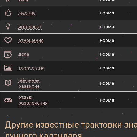
эмоции
норма
интеллект
норма
отношения
норма
дела
норма
творчество
норма
обучение,
норма
развитие
отдых,
норма
развлечения
Другие известные трактовки зн
лунного календаря