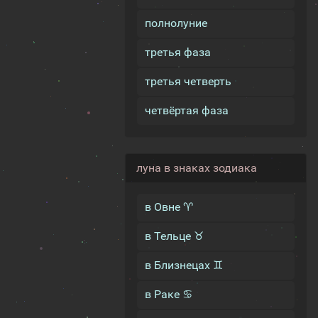
полнолуние
третья фаза
третья четверть
четвёртая фаза
луна в знаках зодиака
в Овне ♈
в Тельце ♉
в Близнецах ♊
в Раке ♋