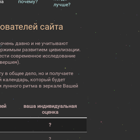
ма
почему?
лучше?
зователей сайта
 очень давно и не учитывают
ержимым развитием цивилизации.
вести современное исследование
авершен).
у в общее дело, но и получаете
 календарь, который будет
 лунного ритма в зеркале Вашей
лей
ваша индивидуальная
оценка
?
?