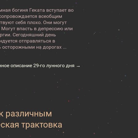
мная богиня Геката вступает во
 сопровождается всеобщим
твуют себя плохо. Они могут
 Могут впасть в депрессию или
ергии. Сегодняшний день
ндуется отправляться в
 осторожными на дорогах ...
нное описание 29-го лунного дня →
 к различным
еская трактовка