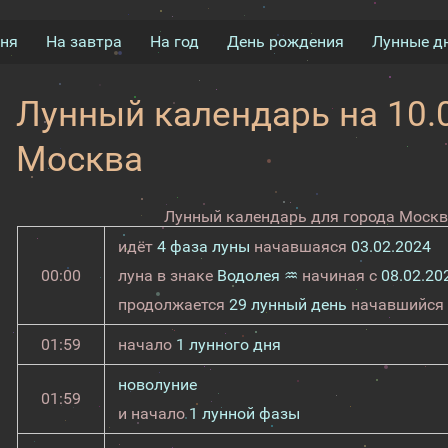
дня
На завтра
На год
День рождения
Лунные д
Лунный календарь на 10.0
Москва
Лунный календарь для города Москва
идёт
4 фаза луны
начавшаяся
03.02.2024
00:00
луна в знаке
Водолея ♒
начиная с
08.02.20
продолжается
29 лунный день
начавшийся
01:59
начало
1 лунного дня
новолуние
01:59
и начало
1 лунной фазы