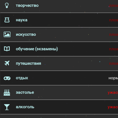
творчество
пло
наука
пло
искусство
пло
обучение (экзамены)
пло
путешествия
пло
отдых
нор
застолье
ужас
алкоголь
ужас