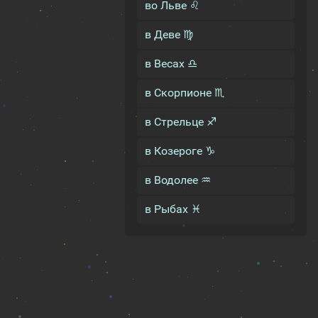
во Льве ♌
в Деве ♍
в Весах ♎
в Скорпионе ♏
в Стрельце ♐
в Козероге ♑
в Водолее ♒
в Рыбах ♓