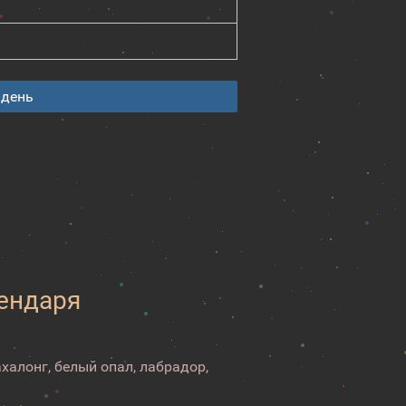
 день
лендаря
ахалонг, белый опал, лабрадор,