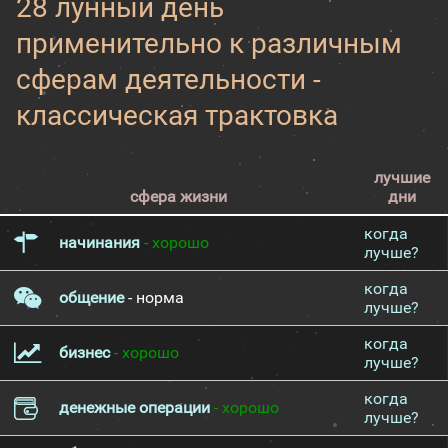
28 лунный день
применительно к различным
сферам деятельности -
классическая трактовка
лучшие
сфера жизни
дни
когда
начинания
- хорошо
лучше?
когда
общение
- норма
лучше?
когда
бизнес
- хорошо
лучше?
когда
денежные операции
- хорошо
лучше?