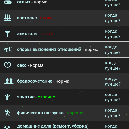
отдых
- норма
лучше?
когда
застолье
- плохо
лучше?
когда
алкоголь
- плохо
лучше?
когда
споры, выяснения отношений
- норма
лучше?
когда
секс
- норма
лучше?
когда
бракосочетание
- норма
лучше?
когда
зачатие
- отлично
лучше?
когда
физическая нагрузка
- хорошо
лучше?
домашние дела (ремонт, уборка)
-
когда