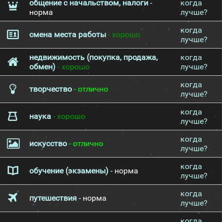
общение с начальством, налоги
-
когда
норма
лучше?
когда
смена места работы
- хорошо
лучше?
недвижимость (покупка, продажа,
когда
обмен)
- хорошо
лучше?
когда
творчество
- отлично
лучше?
когда
наука
- хорошо
лучше?
когда
искусство
- отлично
лучше?
когда
обучение (экзамены)
- норма
лучше?
когда
путешествия
- норма
лучше?
когда