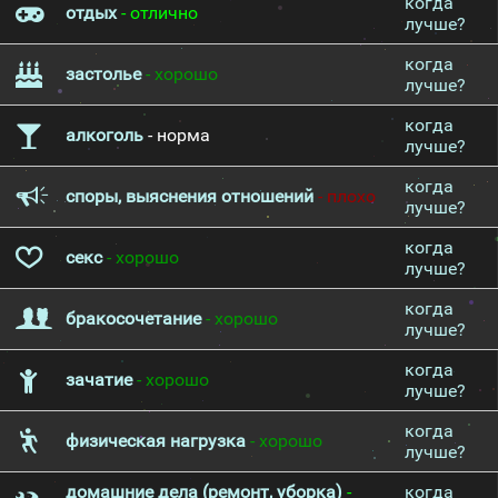
когда
отдых
- отлично
лучше?
когда
застолье
- хорошо
лучше?
когда
алкоголь
- норма
лучше?
когда
споры, выяснения отношений
- плохо
лучше?
когда
секс
- хорошо
лучше?
когда
бракосочетание
- хорошо
лучше?
когда
зачатие
- хорошо
лучше?
когда
физическая нагрузка
- хорошо
лучше?
домашние дела (ремонт, уборка)
-
когда