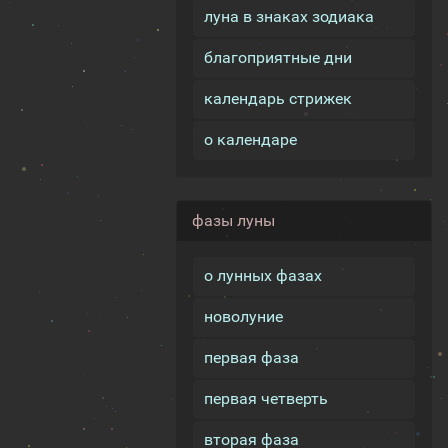
луна в знаках зодиака
благоприятные дни
календарь стрижек
о календаре
фазы луны
о лунных фазах
новолуние
первая фаза
первая четверть
вторая фаза