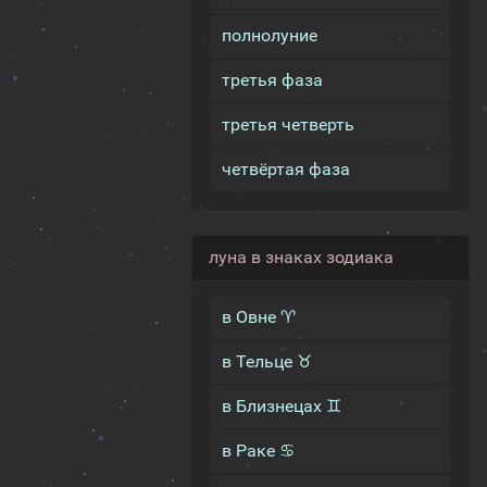
полнолуние
третья фаза
третья четверть
четвёртая фаза
луна в знаках зодиака
в Овне ♈
в Тельце ♉
в Близнецах ♊
в Раке ♋