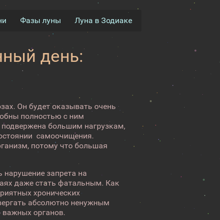
ни
Фазы луны
Луна в Зодиаке
ный день:
зах. Он будет оказывать очень
собны полностью с ним
на подвержена большим нагрузкам,
 состоянии самоочищения.
рганизм, потому что большая
ь нарушение запрета на
чаях даже стать фатальным. Как
приятных хронических
одвергать абсолютно ненужным
о важных органов.