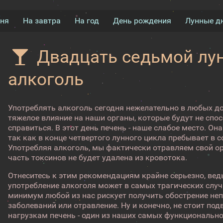
дня
На завтра
На год
День рождения
Лунные д
Двадцать седьмой лун
алкоголь
Употреблять алкоголь сегодня нежелательно в любых до
тяжелое влияние на наши органы, которые будут не спо
справиться. В этот день печень - наше слабое место. О
так как в конце четвертого лунного цикла пребывает в
Употребляя алкоголь, мы фактически отравляем свой о
часть токсинов не будет удалена из кровотока.
Отнеситесь к этим рекомендациям крайне серьезно, вед
употребление алкоголя может в самых трагических слу
минимум любой из нас рискует получить обострение не
заболеваний или отравление. Ну и конечно, не стоит п
нагрузкам печень - один из наших самых функциональн