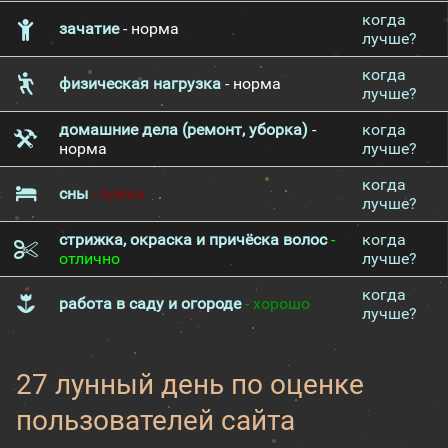
когда
зачатие
- норма
лучше?
когда
физическая нагрузка
- норма
лучше?
домашние дела (ремонт, уборка)
-
когда
норма
лучше?
когда
сны
- плохо
лучше?
стрижка, окраска и причёска волос
-
когда
отлично
лучше?
когда
работа в саду и огороде
- хорошо
лучше?
27 лунный день по оценке
пользователей сайта