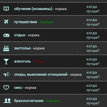
когда
обучение (экзамены)
- норма
лучше?
когда
путешествия
- хорошо
лучше?
когда
отдых
- норма
лучше?
когда
застолье
- норма
лучше?
когда
алкоголь
- плохо
лучше?
когда
споры, выяснения отношений
- норма
лучше?
когда
секс
- норма
лучше?
когда
бракосочетание
- хорошо
лучше?