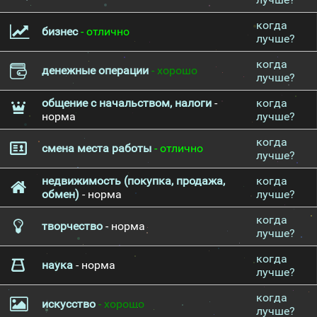
когда
бизнес
- отлично
лучше?
когда
денежные операции
- хорошо
лучше?
общение с начальством, налоги
-
когда
норма
лучше?
когда
смена места работы
- отлично
лучше?
недвижимость (покупка, продажа,
когда
обмен)
- норма
лучше?
когда
творчество
- норма
лучше?
когда
наука
- норма
лучше?
когда
искусство
- хорошо
лучше?