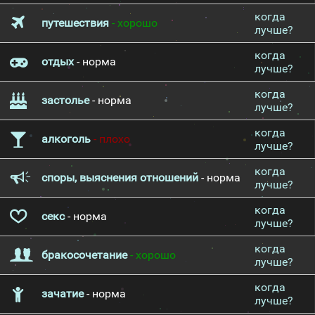
когда
путешествия
- хорошо
лучше?
когда
отдых
- норма
лучше?
когда
застолье
- норма
лучше?
когда
алкоголь
- плохо
лучше?
когда
споры, выяснения отношений
- норма
лучше?
когда
секс
- норма
лучше?
когда
бракосочетание
- хорошо
лучше?
когда
зачатие
- норма
лучше?