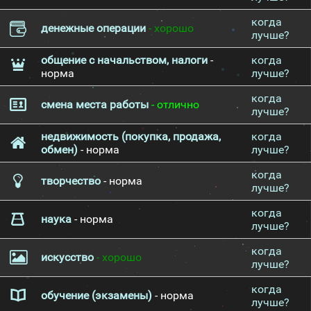
когда
денежные операции
- хорошо
лучше?
общение с начальством, налоги
-
когда
норма
лучше?
когда
смена места работы
- отлично
лучше?
недвижимость (покупка, продажа,
когда
обмен)
- норма
лучше?
когда
творчество
- норма
лучше?
когда
наука
- норма
лучше?
когда
искусство
- хорошо
лучше?
когда
обучение (экзамены)
- норма
лучше?