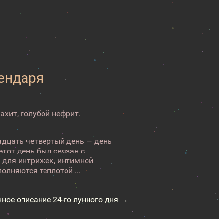
лендаря
ахит, голубой нефрит.
адцать четвертый день — день
тот день был связан с
я для интрижек, интимной
олняются теплотой ...
нное описание 24-го лунного дня →