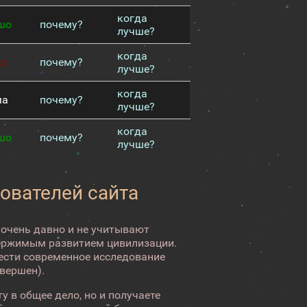
когда
шо
почему?
лучше?
когда
хо
почему?
лучше?
когда
ма
почему?
лучше?
когда
шо
почему?
лучше?
зователей сайта
 очень давно и не учитывают
ержимым развитием цивилизации.
вести современное исследование
авершен).
у в общее дело, но и получаете