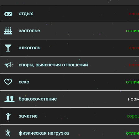
отдых
пло
застолье
отли
алкоголь
пло
споры, выяснения отношений
пло
секс
отли
бракосочетание
нор
зачатие
хоро
физическая нагрузка
отли