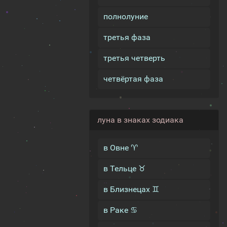
полнолуние
третья фаза
третья четверть
четвёртая фаза
луна в знаках зодиака
в Овне ♈
в Тельце ♉
в Близнецах ♊
в Раке ♋