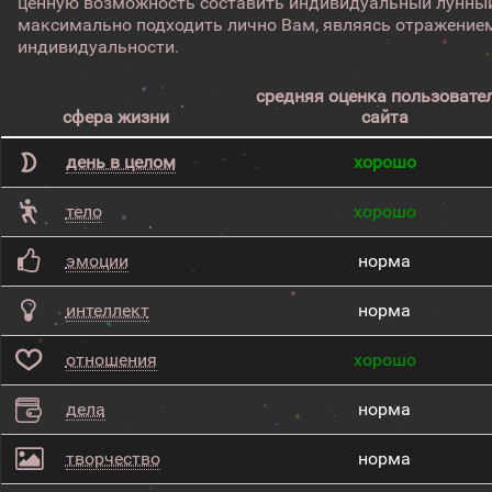
ценную возможность составить индивидуальный лунный
максимально подходить лично Вам, являясь отражением
индивидуальности.
средняя оценка пользовате
сфера жизни
сайта
день в целом
хорошо
тело
хорошо
эмоции
норма
интеллект
норма
отношения
хорошо
дела
норма
творчество
норма