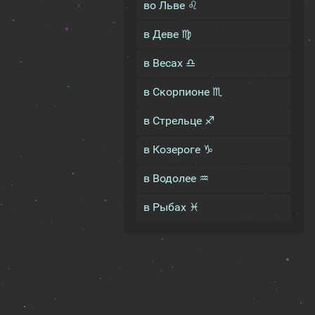
во Льве ♌
в Деве ♍
в Весах ♎
в Скорпионе ♏
в Стрельце ♐
в Козероге ♑
в Водолее ♒
в Рыбах ♓