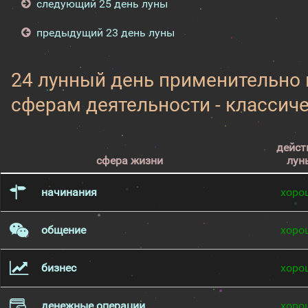
следующий 25 день луны
предыдущий 23 день луны
24 лунный день применительно
сферам деятельности - классич
дейст
сфера жизни
лун
начинания
хоро
общение
хоро
бизнес
хоро
денежные операции
хоро