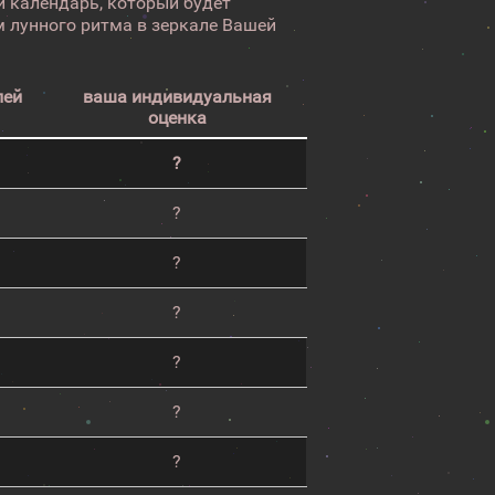
 календарь, который будет
 лунного ритма в зеркале Вашей
лей
ваша индивидуальная
оценка
?
?
?
?
?
?
?