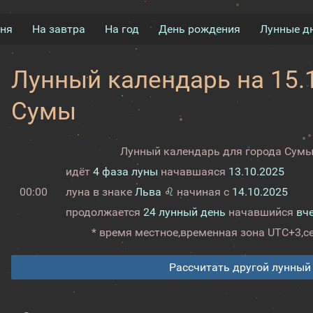
дня
На завтра
На год
День рождения
Лунные д
Лунный календарь на 15.1
Сумы
Лунный календарь для города Сумы 
идёт
4 фаза луны
начавшаяся
13.10.2025
00:00
луна в знаке
Льва ♌
начиная с
14.10.2025
продолжается
24 лунный день
начавшийся
вч
* время местное,
временная зона UTC+3,
с
Рассчитать другой лунный