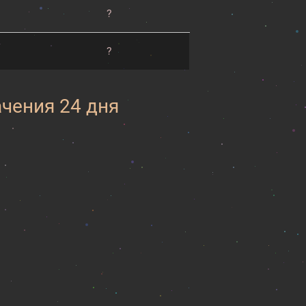
?
?
ачения 24 дня