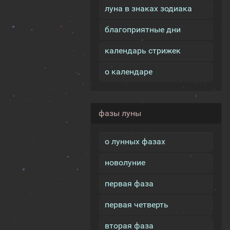
луна в знаках зодиака
благоприятные дни
календарь стрижек
о календаре
фазы луны
о лунных фазах
новолуние
первая фаза
первая четверть
вторая фаза