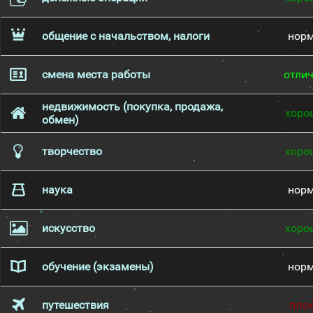
общение с начальством, налоги
нор
смена места работы
отли
недвижимость (покупка, продажа,
хоро
обмен)
творчество
хоро
наука
нор
искусство
хоро
обучение (экзамены)
нор
путешествия
пло