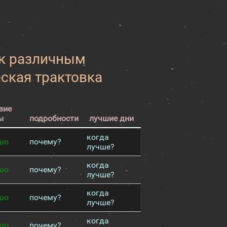
 к различным
еская трактовка
вие
ы
подробности
лучшие дни
когда
шо
почему?
лучше?
когда
шо
почему?
лучше?
когда
шо
почему?
лучше?
когда
шо
почему?