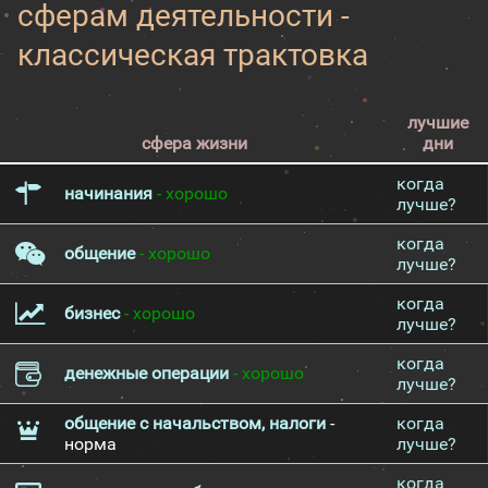
сферам деятельности -
классическая трактовка
лучшие
сфера жизни
дни
когда
начинания
- хорошо
лучше?
когда
общение
- хорошо
лучше?
когда
бизнес
- хорошо
лучше?
когда
денежные операции
- хорошо
лучше?
общение с начальством, налоги
-
когда
норма
лучше?
когда