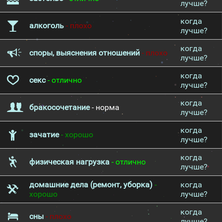
лучше?
когда
алкоголь
- плохо
лучше?
когда
споры, выяснения отношений
- плохо
лучше?
когда
секс
- отлично
лучше?
когда
бракосочетание
- норма
лучше?
когда
зачатие
- хорошо
лучше?
когда
физическая нагрузка
- отлично
лучше?
домашние дела (ремонт, уборка)
-
когда
хорошо
лучше?
когда
сны
- плохо
лучше?