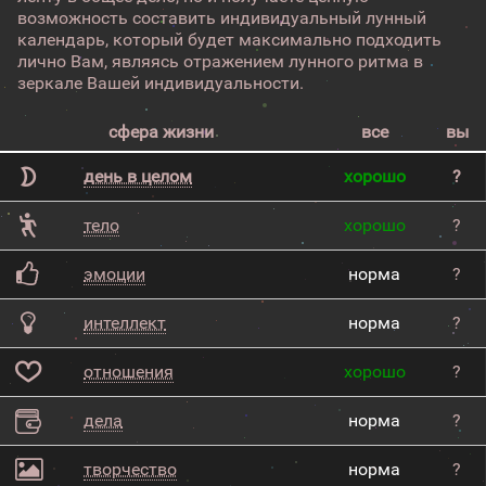
возможность составить индивидуальный лунный
календарь, который будет максимально подходить
лично Вам, являясь отражением лунного ритма в
зеркале Вашей индивидуальности.
сфера жизни
все
вы
день в целом
хорошо
?
тело
хорошо
?
эмоции
норма
?
интеллект
норма
?
отношения
хорошо
?
дела
норма
?
творчество
норма
?