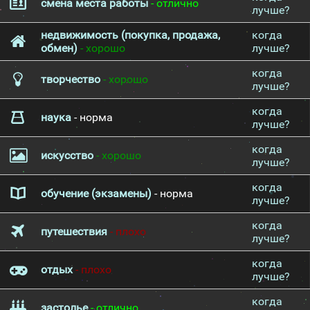
смена места работы
- отлично
лучше?
недвижимость (покупка, продажа,
когда
обмен)
- хорошо
лучше?
когда
творчество
- хорошо
лучше?
когда
наука
- норма
лучше?
когда
искусство
- хорошо
лучше?
когда
обучение (экзамены)
- норма
лучше?
когда
путешествия
- плохо
лучше?
когда
отдых
- плохо
лучше?
когда
застолье
- отлично