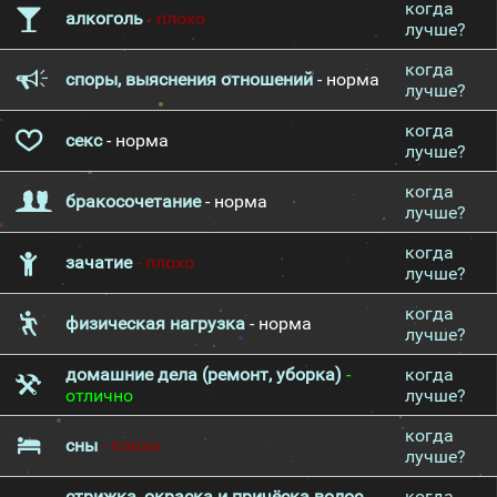
когда
алкоголь
- плохо
лучше?
когда
споры, выяснения отношений
- норма
лучше?
когда
секс
- норма
лучше?
когда
бракосочетание
- норма
лучше?
когда
зачатие
- плохо
лучше?
когда
физическая нагрузка
- норма
лучше?
домашние дела (ремонт, уборка)
-
когда
отлично
лучше?
когда
сны
- плохо
лучше?
стрижка, окраска и причёска волос
-
когда