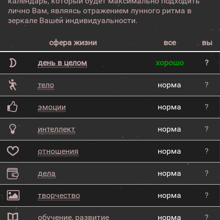
календарь, который будет максимально подходить
лично Вам, являясь отражением лунного ритма в
зеркале Вашей индивидуальности.
сфера жизни
все
вы
день в целом
хорошо
?
тело
норма
?
эмоции
норма
?
интеллект
норма
?
отношения
норма
?
дела
норма
?
творчество
норма
?
обучение, развитие
норма
?