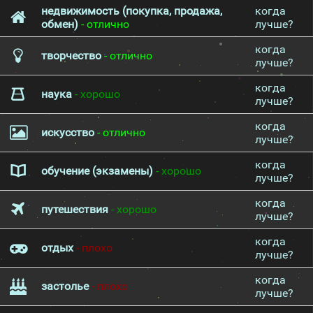
недвижимость (покупка, продажа,
когда
обмен)
- отлично
лучше?
когда
творчество
- отлично
лучше?
когда
наука
- хорошо
лучше?
когда
искусство
- отлично
лучше?
когда
обучение (экзамены)
- хорошо
лучше?
когда
путешествия
- хорошо
лучше?
когда
отдых
- плохо
лучше?
когда
застолье
- плохо
лучше?