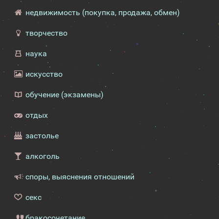
недвижимость (покупка, продажа, обмен)
творчество
наука
искусство
обучение (экзамены)
отдых
застолье
алкоголь
споры, выяснения отношений
секс
бракосочетание