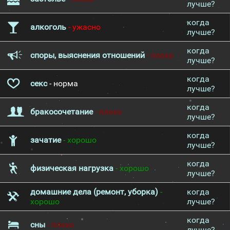
лучше?
когда
алкоголь
- ужасно
лучше?
когда
споры, выяснения отношений
- плохо
лучше?
когда
секс
- норма
лучше?
когда
бракосочетание
- плохо
лучше?
когда
зачатие
- хорошо
лучше?
когда
физическая нагрузка
- хорошо
лучше?
домашние дела (ремонт, уборка)
-
когда
хорошо
лучше?
когда
сны
- плохо
лучше?