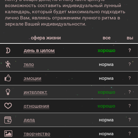
возможность составить индивидуальный лунный
календарь, который будет максимально подходить
лично Вам, являясь отражением лунного ритма в
зеркале Вашей индивидуальности.
сфера жизни
все
вы
день в целом
хорошо
?
тело
норма
?
эмоции
норма
?
интеллект
хорошо
?
отношения
хорошо
?
дела
норма
?
творчество
норма
?