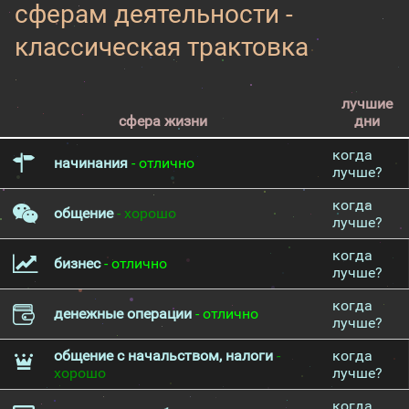
сферам деятельности -
классическая трактовка
лучшие
сфера жизни
дни
когда
начинания
- отлично
лучше?
когда
общение
- хорошо
лучше?
когда
бизнес
- отлично
лучше?
когда
денежные операции
- отлично
лучше?
общение с начальством, налоги
-
когда
хорошо
лучше?
когда