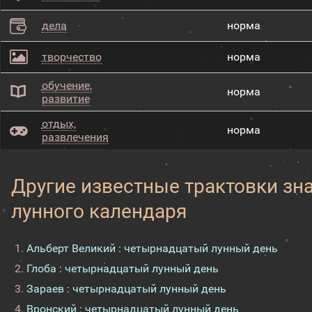
дела
норма
творчество
норма
обучение,
норма
развитие
отдых,
норма
развлечения
Другие известные трактовки зн
лунного календаря
Альберт Великий : четырнадцатый лунный день
Глоба : четырнадцатый лунный день
Зараев : четырнадцатый лунный день
Вронский : четырнадцатый лунный день