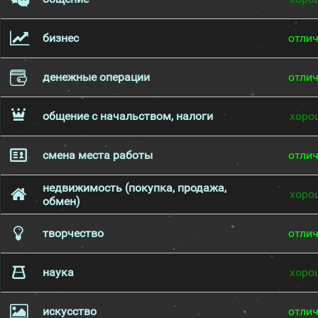
бизнес
отли
денежные операции
отли
общение с начальством, налоги
хоро
смена места работы
отли
недвижимость (покупка, продажа,
хоро
обмен)
творчество
отли
наука
хоро
искусство
отли