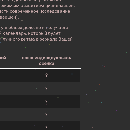
ержимым развитием цивилизации.
вести современное исследование
авершен).
у в общее дело, но и получаете
 календарь, который будет
 лунного ритма в зеркале Вашей
лей
ваша индивидуальная
оценка
?
?
?
?
?