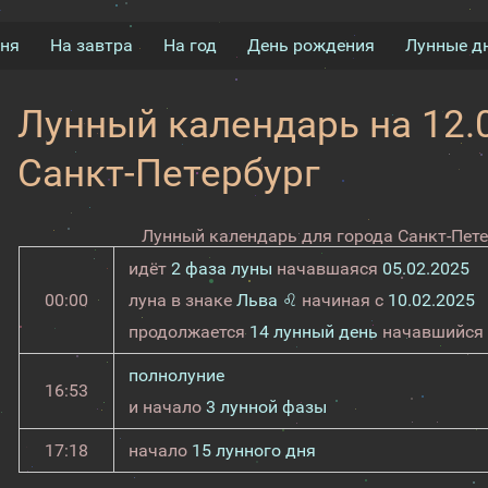
дня
На завтра
На год
День рождения
Лунные д
Лунный календарь на 12.0
Санкт-Петербург
Лунный календарь для города Санкт-Пете
идёт
2 фаза луны
начавшаяся
05.02.2025
00:00
луна в знаке
Льва ♌
начиная с
10.02.2025
продолжается
14 лунный день
начавшийся
полнолуние
16:53
и начало
3 лунной фазы
17:18
начало
15 лунного дня