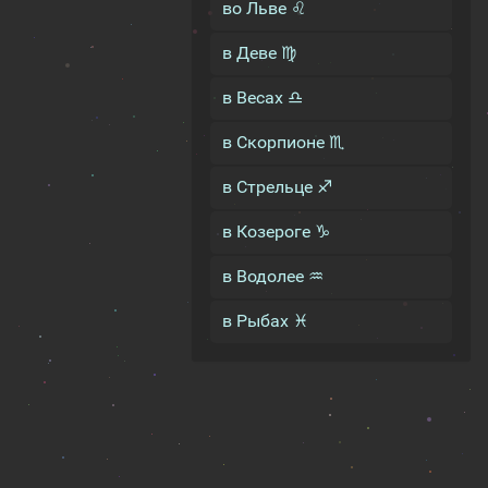
во Льве ♌
в Деве ♍
в Весах ♎
в Скорпионе ♏
в Стрельце ♐
в Козероге ♑
в Водолее ♒
в Рыбах ♓