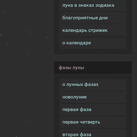
луна в знаках зодиака
благоприятные дни
календарь стрижек
о календаре
фазы луны
о лунных фазах
новолуние
первая фаза
первая четверть
вторая фаза