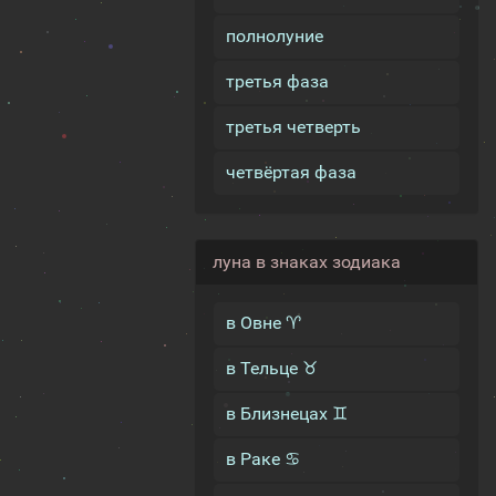
полнолуние
третья фаза
третья четверть
четвёртая фаза
луна в знаках зодиака
в Овне ♈
в Тельце ♉
в Близнецах ♊
в Раке ♋