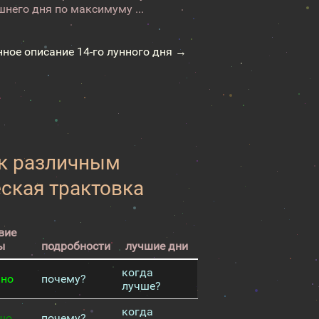
него дня по максимуму ...
нное описание 14-го лунного дня →
 к различным
еская трактовка
вие
ы
подробности
лучшие дни
когда
чно
почему?
лучше?
когда
шо
почему?