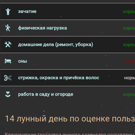
зачатие
хоро
физическая нагрузка
хоро
домашние дела (ремонт, уборка)
хоро
сны
пло
стрижка, окраска и причёска волос
нор
работа в саду и огороде
хоро
14 лунный день по оценке поль
Классические трактовки лунного календаря составлены