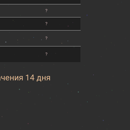
?
?
?
?
ачения 14 дня