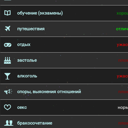
обучение (экзамены)
хоро
путешествия
отли
отдых
ужас
застолье
пло
алкоголь
ужас
споры, выяснения отношений
пло
секс
нор
бракосочетание
пло