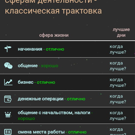
классическая трактовка
лучшие
сфера жизни
дни
когда
начинания
- отлично
лучше?
когда
общение
- хорошо
лучше?
когда
бизнес
- отлично
лучше?
когда
денежные операции
- отлично
лучше?
общение с начальством, налоги
-
когда
хорошо
лучше?
когда
смена места работы
- отлично
лучше?