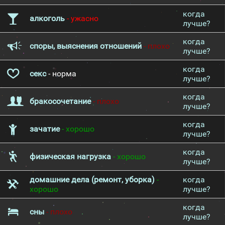
когда
алкоголь
- ужасно
лучше?
когда
споры, выяснения отношений
- плохо
лучше?
когда
секс
- норма
лучше?
когда
бракосочетание
- плохо
лучше?
когда
зачатие
- хорошо
лучше?
когда
физическая нагрузка
- хорошо
лучше?
домашние дела (ремонт, уборка)
-
когда
хорошо
лучше?
когда
сны
- плохо
лучше?