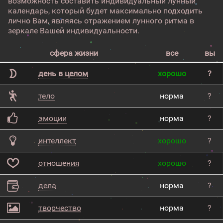
возможность составить индивидуальный лунный
календарь, который будет максимально подходить
лично Вам, являясь отражением лунного ритма в
зеркале Вашей индивидуальности.
сфера жизни
все
вы
день в целом
хорошо
?
тело
норма
?
эмоции
норма
?
интеллект
хорошо
?
отношения
хорошо
?
дела
норма
?
творчество
норма
?