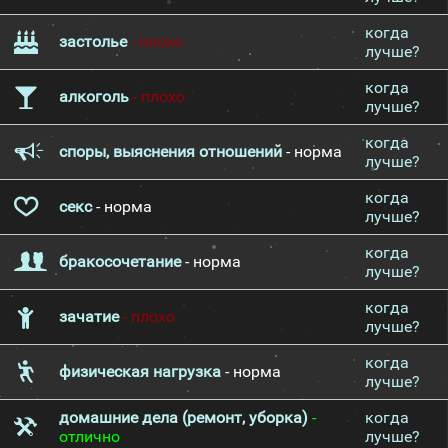
когда
застолье
- плохо
лучше?
когда
алкоголь
- плохо
лучше?
когда
споры, выяснения отношений
- норма
лучше?
когда
секс
- норма
лучше?
когда
бракосочетание
- норма
лучше?
когда
зачатие
- плохо
лучше?
когда
физическая нагрузка
- норма
лучше?
домашние дела (ремонт, уборка)
-
когда
отлично
лучше?