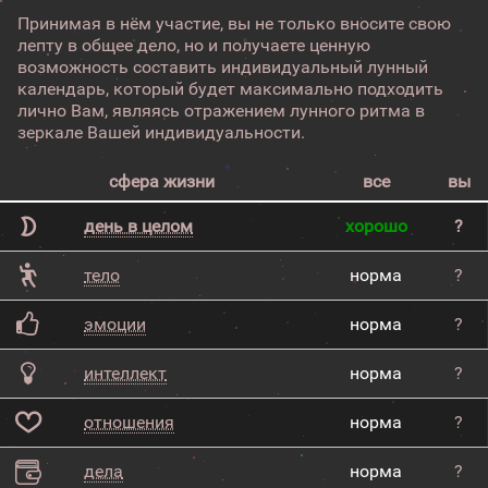
Принимая в нём участие, вы не только вносите свою
лепту в общее дело, но и получаете ценную
возможность составить индивидуальный лунный
календарь, который будет максимально подходить
лично Вам, являясь отражением лунного ритма в
зеркале Вашей индивидуальности.
сфера жизни
все
вы
день в целом
хорошо
?
тело
норма
?
эмоции
норма
?
интеллект
норма
?
отношения
норма
?
дела
норма
?