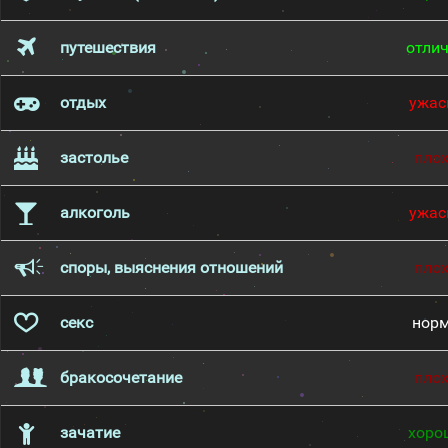
путешествия
отли
отдых
ужас
застолье
пло
алкоголь
ужас
споры, выяснения отношений
пло
секс
нор
бракосочетание
пло
зачатие
хоро