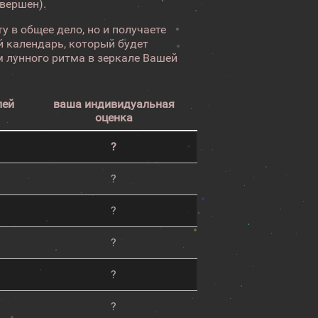
авершен).
у в общее дело, но и получаете
 календарь, который будет
 лунного ритма в зеркале Вашей
лей
ваша индивидуальная
оценка
?
?
?
?
?
?