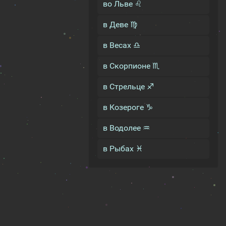
во Льве ♌
в Деве ♍
в Весах ♎
в Скорпионе ♏
в Стрельце ♐
в Козероге ♑
в Водолее ♒
в Рыбах ♓