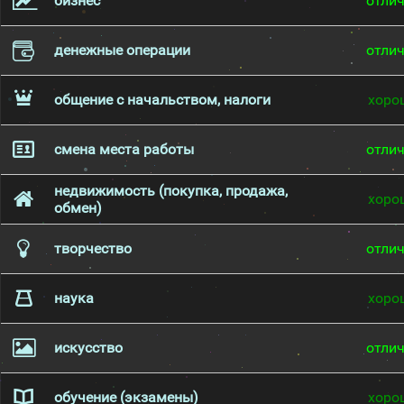
бизнес
отли
денежные операции
отли
общение с начальством, налоги
хоро
смена места работы
отли
недвижимость (покупка, продажа,
хоро
обмен)
творчество
отли
наука
хоро
искусство
отли
обучение (экзамены)
хоро