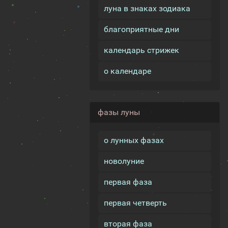
луна в знаках зодиака
благоприятные дни
календарь стрижек
о календаре
фазы луны
о лунных фазах
новолуние
первая фаза
первая четверть
вторая фаза