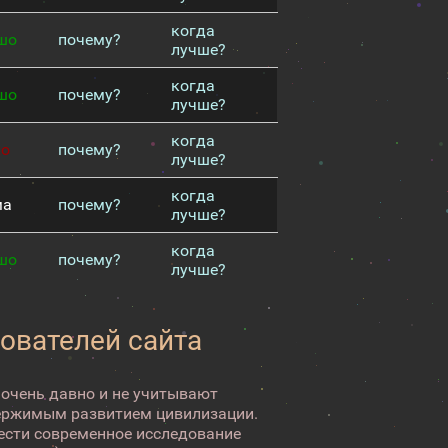
когда
шо
почему?
лучше?
когда
шо
почему?
лучше?
когда
хо
почему?
лучше?
когда
ма
почему?
лучше?
когда
шо
почему?
лучше?
зователей сайта
 очень давно и не учитывают
ержимым развитием цивилизации.
вести современное исследование