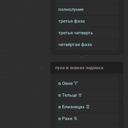
полнолуние
третья фаза
третья четверть
четвёртая фаза
луна в знаках зодиака
в Овне ♈
в Тельце ♉
в Близнецах ♊
в Раке ♋