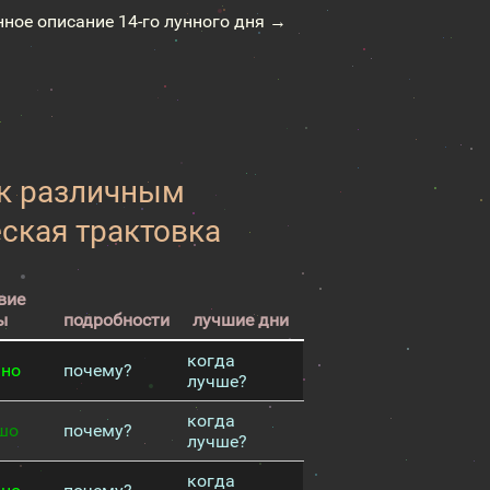
нное описание 14-го лунного дня →
 к различным
еская трактовка
вие
ы
подробности
лучшие дни
когда
чно
почему?
лучше?
когда
шо
почему?
лучше?
когда