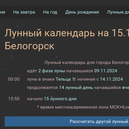
дня
На завтра
На год
День рождения
Лунные д
Лунный календарь на 15.1
Белогорск
Лунный календарь для города Белогор
идёт
2 фаза луны
начавшаяся
09.11.2024
00:00
луна в знаке
Тельца ♉
начиная с
14.11.2024
продолжается
14 лунный день
начавшийся
вч
15:50
начало
15 лунного дня
* время местное,
временная зона МСК+6,
с
Рассчитать другой лунный