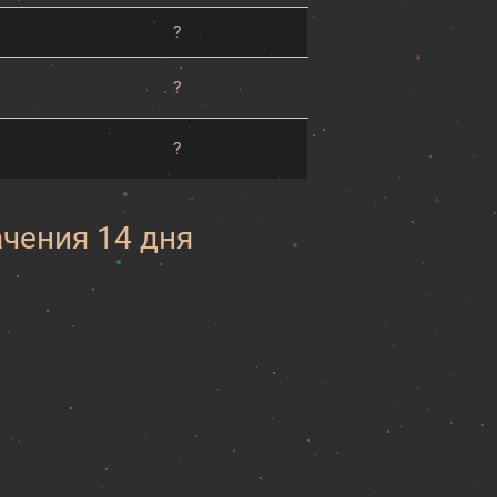
?
?
?
ачения 14 дня