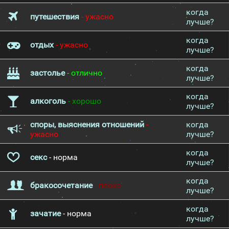
когда
путешествия
- ужасно
лучше?
когда
отдых
- ужасно
лучше?
когда
застолье
- отлично
лучше?
когда
алкоголь
- хорошо
лучше?
споры, выяснения отношений
-
когда
ужасно
лучше?
когда
секс
- норма
лучше?
когда
бракосочетание
- плохо
лучше?
когда
зачатие
- норма
лучше?