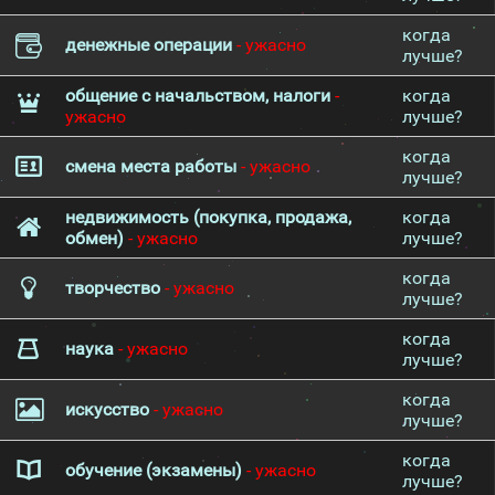
когда
денежные операции
- ужасно
лучше?
общение с начальством, налоги
-
когда
ужасно
лучше?
когда
смена места работы
- ужасно
лучше?
недвижимость (покупка, продажа,
когда
обмен)
- ужасно
лучше?
когда
творчество
- ужасно
лучше?
когда
наука
- ужасно
лучше?
когда
искусство
- ужасно
лучше?
когда
обучение (экзамены)
- ужасно
лучше?