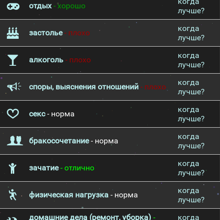
когда
отдых
- хорошо
лучше?
когда
застолье
- плохо
лучше?
когда
алкоголь
- плохо
лучше?
когда
споры, выяснения отношений
- плохо
лучше?
когда
секс
- норма
лучше?
когда
бракосочетание
- норма
лучше?
когда
зачатие
- отлично
лучше?
когда
физическая нагрузка
- норма
лучше?
домашние дела (ремонт, уборка)
-
когда