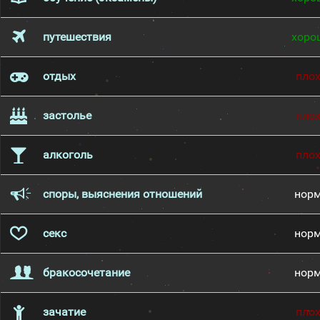
путешествия
хоро
отдых
пло
застолье
пло
алкоголь
пло
споры, выяснения отношений
нор
секс
нор
бракосочетание
нор
зачатие
пло