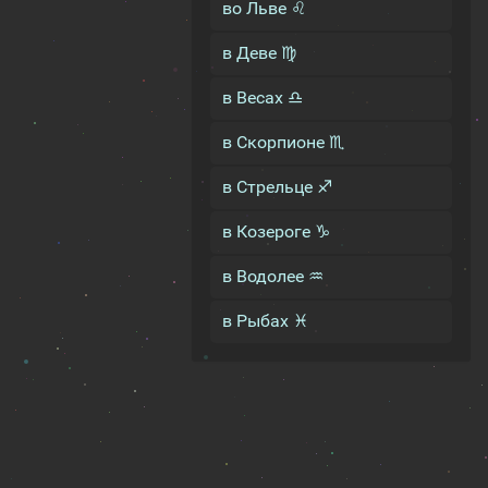
во Льве ♌
в Деве ♍
в Весах ♎
в Скорпионе ♏
в Стрельце ♐
в Козероге ♑
в Водолее ♒
в Рыбах ♓