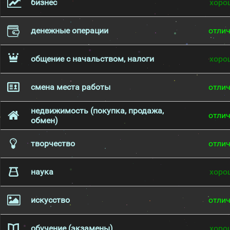
бизнес
хоро
денежные операции
отли
общение с начальством, налоги
хоро
смена места работы
отли
недвижимость (покупка, продажа,
отли
обмен)
творчество
отли
наука
хоро
искусство
отли
обучение (экзамены)
хоро