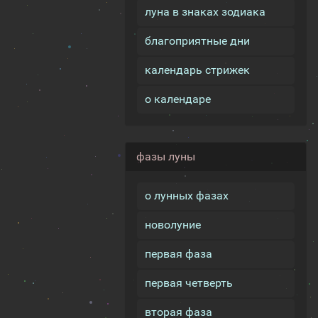
луна в знаках зодиака
благоприятные дни
календарь стрижек
о календаре
фазы луны
о лунных фазах
новолуние
первая фаза
первая четверть
вторая фаза