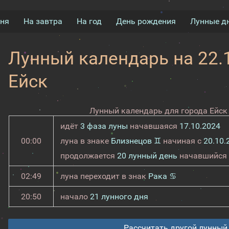
дня
На завтра
На год
День рождения
Лунные д
Лунный календарь на 22.1
Ейск
Лунный календарь для города Ейск 
идёт
3 фаза луны
начавшаяся
17.10.2024
00:00
луна в знаке
Близнецов ♊
начиная с
20.10.
продолжается
20 лунный день
начавшийся
02:49
луна переходит в знак
Рака ♋
20:50
начало
21 лунного дня
Рассчитать другой лунный