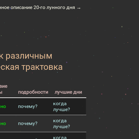
нное описание 20-го лунного дня →
 к различным
еская трактовка
вие
ы
подробности
лучшие дни
когда
чно
почему?
лучше?
когда
чно
почему?
лучше?
когда