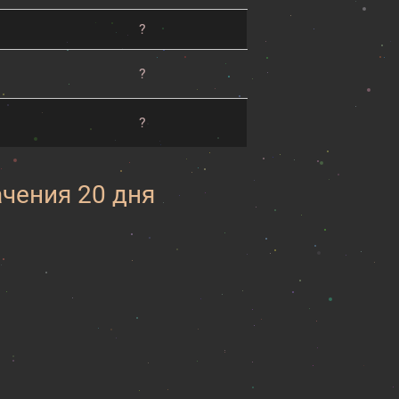
?
?
?
ачения 20 дня