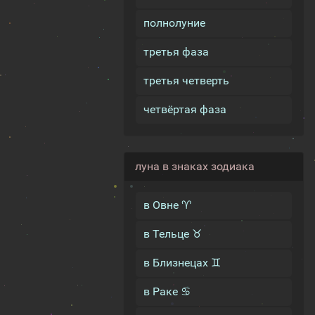
полнолуние
третья фаза
третья четверть
четвёртая фаза
луна в знаках зодиака
в Овне ♈
в Тельце ♉
в Близнецах ♊
в Раке ♋