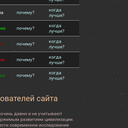
когда
ма
почему?
лучше?
когда
чно
почему?
лучше?
когда
хо
почему?
лучше?
когда
но
почему?
лучше?
когда
шо
почему?
лучше?
зователей сайта
 очень давно и не учитывают
ержимым развитием цивилизации.
вести современное исследование