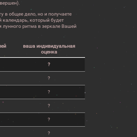
авершен).
у в общее дело, но и получаете
 календарь, который будет
 лунного ритма в зеркале Вашей
лей
ваша индивидуальная
оценка
?
?
?
?
?
?