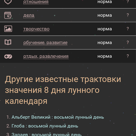
отношения
норма
?
дела
норма
?
творчество
норма
?
обучение, развитие
норма
?
отдых, развлечения
норма
?
Другие известные трактовки
значения 8 дня лунного
календаря
Альберт Великий : восьмой лунный день
Глоба : восьмой лунный день
Зараев : восьмой лунный день