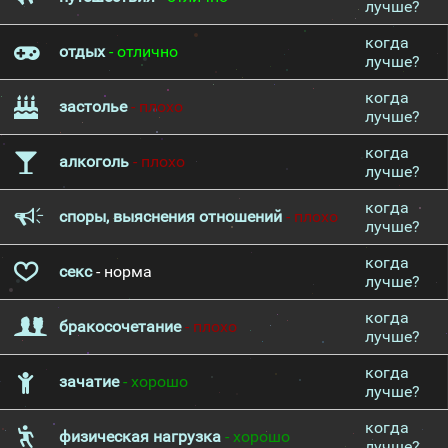
лучше?
когда
отдых
- отлично
лучше?
когда
застолье
- плохо
лучше?
когда
алкоголь
- плохо
лучше?
когда
споры, выяснения отношений
- плохо
лучше?
когда
секс
- норма
лучше?
когда
бракосочетание
- плохо
лучше?
когда
зачатие
- хорошо
лучше?
когда
физическая нагрузка
- хорошо
лучше?