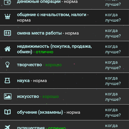
денежные операции
- норма
лучше?
общение с начальством, налоги
-
когда
норма
лучше?
когда
смена места работы
- норма
лучше?
недвижимость (покупка, продажа,
когда
обмен)
- отлично
лучше?
когда
творчество
- хорошо
лучше?
когда
наука
- норма
лучше?
когда
искусство
- хорошо
лучше?
когда
обучение (экзамены)
- норма
лучше?
когда
путешествия
- отлично