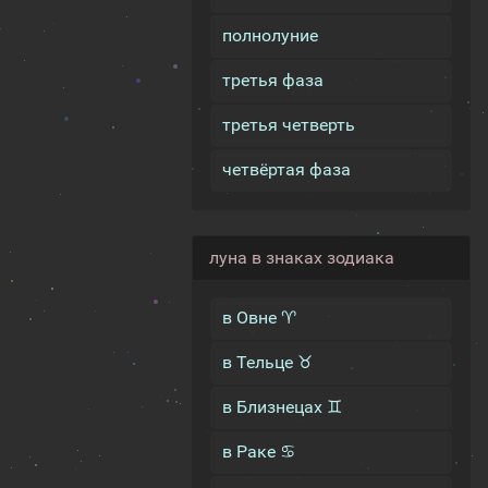
полнолуние
третья фаза
третья четверть
четвёртая фаза
луна в знаках зодиака
в Овне ♈
в Тельце ♉
в Близнецах ♊
в Раке ♋