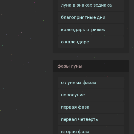
луна в знаках зодиака
благоприятные дни
календарь стрижек
о календаре
фазы луны
о лунных фазах
новолуние
первая фаза
первая четверть
вторая фаза