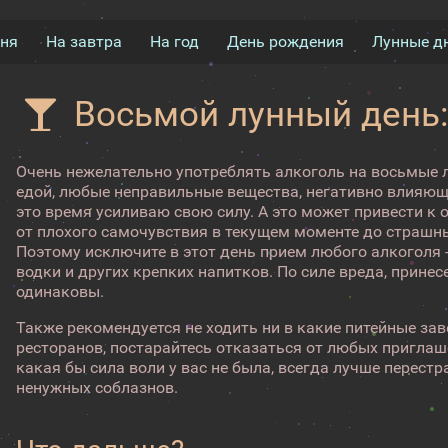
дня
На завтра
На год
День рождения
Лунные д
Восьмой лунный день:
Очень нежелательно употреблять алкоголь на восьмые лу
едой, любые неправильные вещества, негативно влияющи
это время усиливаю свою силу. А это может привести к
от плохого самочувствия в текущем моменте до страшн
Поэтому исключите в этот день прием любого алкоголя -
водки и других крепких напитков. По силе вреда, принес
одинаковы.
Также рекомендуется не ходить ни в какие питейные зав
ресторанов, постарайтесь отказаться от любых приглаш
какая бы сила воли у вас не была, всегда лучше перестр
ненужных соблазнов.