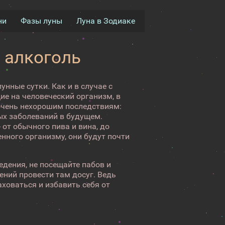
ни
Фазы луны
Луна в Зодиаке
 алкоголь
нные сутки. Как и в случае с
е на человеческий организм, в
 очень нехорошим последствиям:
ых заболеваний в будущем.
 от обычного пива и вина, до
енного организму, они будут почти
едения, не посещайте пабов и
ений провести там досуг. Ведь
аховаться и избавить себя от