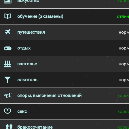
искусство
хоро
обучение (экзамены)
отли
путешествия
нор
отдых
нор
застолье
нор
алкоголь
нор
споры, выяснения отношений
хоро
секс
хоро
бракосочетание
хоро