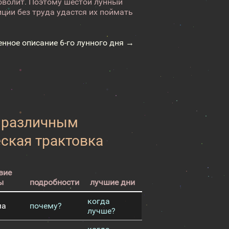
аговолит. Поэтому шестой лунный
ции без труда удастся их поймать
енное описание 6-го лунного дня →
к различным
еская трактовка
вие
ы
подробности
лучшие дни
когда
ма
почему?
лучше?