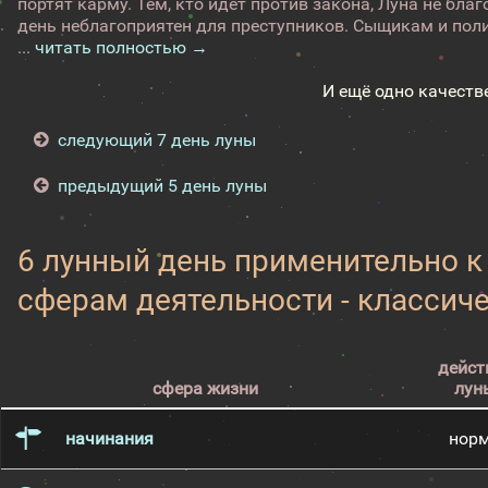
портят карму. Тем, кто идет против закона, Луна не бл
день неблагоприятен для преступников. Сыщикам и поли
...
читать полностью →
И ещё одно качеств
следующий 7 день луны
предыдущий 5 день луны
6 лунный день применительно 
сферам деятельности - классич
дейст
сфера жизни
лун
начинания
нор