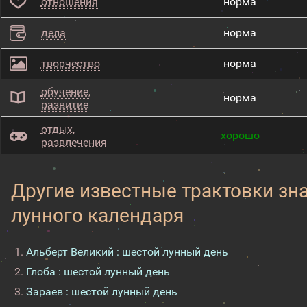
отношения
норма
дела
норма
творчество
норма
обучение,
норма
развитие
отдых,
хорошо
развлечения
Другие известные трактовки зн
лунного календаря
Альберт Великий : шестой лунный день
Глоба : шестой лунный день
Зараев : шестой лунный день