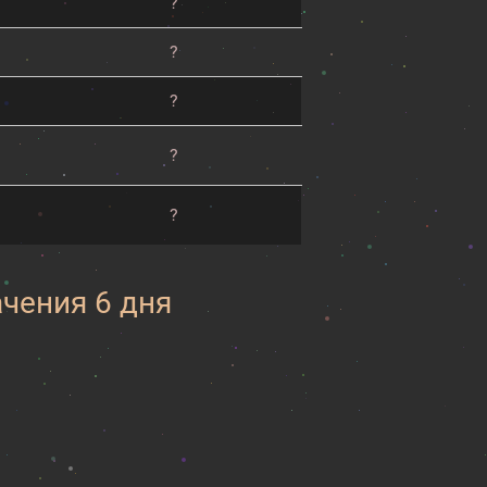
?
?
?
?
?
ачения 6 дня