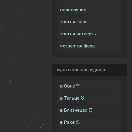
полнолуние
третья фаза
третья четверть
четвёртая фаза
луна в знаках зодиака
в Овне ♈
в Тельце ♉
в Близнецах ♊
в Раке ♋