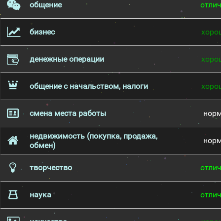
общение
отли
бизнес
хоро
денежные операции
хоро
общение с начальством, налоги
хоро
смена места работы
нор
недвижимость (покупка, продажа,
нор
обмен)
творчество
отли
наука
отли