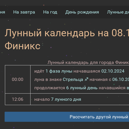
дня
На завтра
На год
День рождения
Лунные д
Лунный календарь на 08.1
Финикс
Лунный календарь для города Финикс
идёт
1 фаза луны
начавшаяся
02.10.2024
00:00
луна в знаке
Стрельца ♐
начиная с
06.10.2
продолжается
6 лунный день
начавшийся
12:06
начало
7 лунного дня
Рассчитать другой лунный