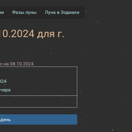
ни
Фазы луны
Луна в Зодиаке
0.2024 для г.
 на 08.10.2024
024
вчера
 день