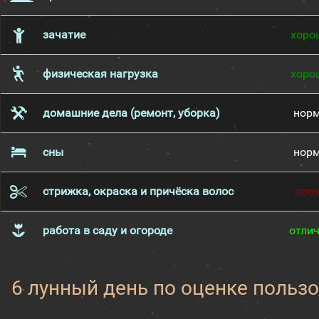
зачатие
хоро
физическая нагрузка
хоро
домашние дела (ремонт, уборка)
нор
сны
нор
стрижка, окраска и причёска волос
пло
работа в саду и огороде
отли
6 лунный день по оценке пользо