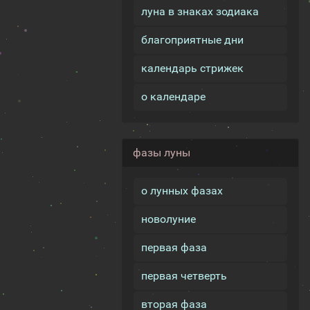
луна в знаках зодиака
благоприятные дни
календарь стрижек
о календаре
фазы луны
о лунных фазах
новолуние
первая фаза
первая четверть
вторая фаза