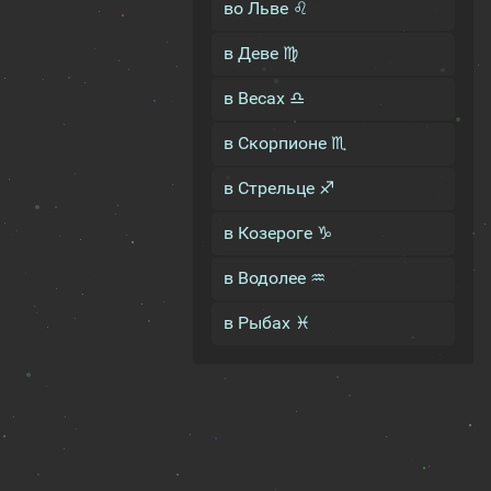
во Льве ♌
в Деве ♍
в Весах ♎
в Скорпионе ♏
в Стрельце ♐
в Козероге ♑
в Водолее ♒
в Рыбах ♓