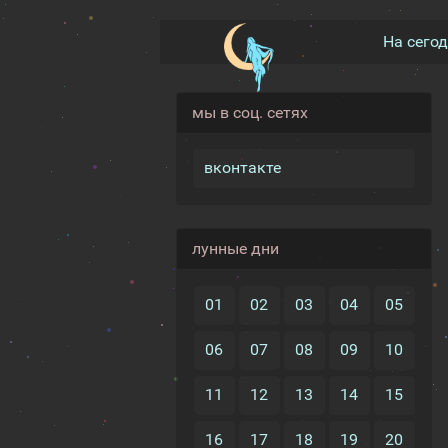
На сего
мы в соц. сетях
вконтакте
лунные дни
01
02
03
04
05
06
07
08
09
10
11
12
13
14
15
16
17
18
19
20