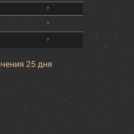
?
?
?
ачения 25 дня