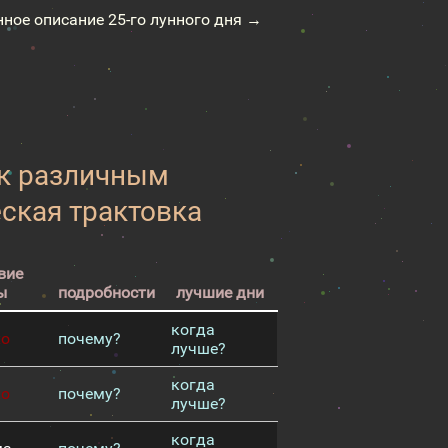
нное описание 25-го лунного дня →
 к различным
еская трактовка
вие
ы
подробности
лучшие дни
когда
хо
почему?
лучше?
когда
хо
почему?
лучше?
когда