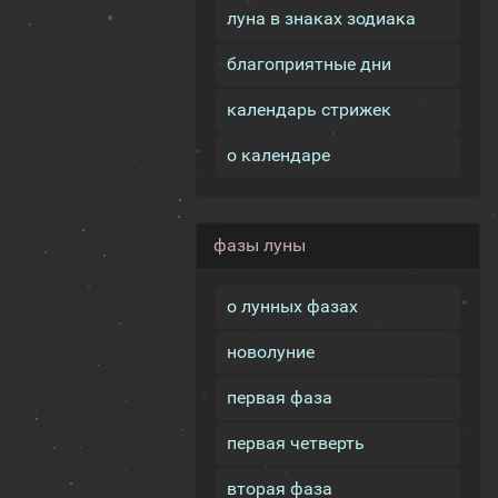
луна в знаках зодиака
благоприятные дни
календарь стрижек
о календаре
фазы луны
о лунных фазах
новолуние
первая фаза
первая четверть
вторая фаза