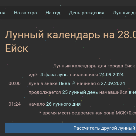
дня
На завтра
На год
День рождения
Лунные д
Лунный календарь на 28.0
Ейск
Лунный календарь для города Ейск 
идёт
4 фаза луны
начавшаяся
24.09.2024
00:00
луна в знаке
Льва ♌
начиная с
27.09.2024
продолжается
25 лунный день
начавшийся
вч
01:24
начало
26 лунного дня
* время местное,
временная зона МСК+0,
с
Рассчитать другой лунный