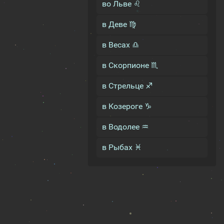
во Льве ♌
в Деве ♍
в Весах ♎
в Скорпионе ♏
в Стрельце ♐
в Козероге ♑
в Водолее ♒
в Рыбах ♓