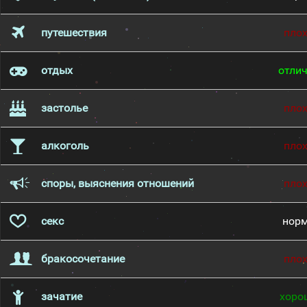
путешествия
пло
отдых
отли
застолье
пло
алкоголь
пло
споры, выяснения отношений
пло
секс
нор
бракосочетание
пло
зачатие
хоро