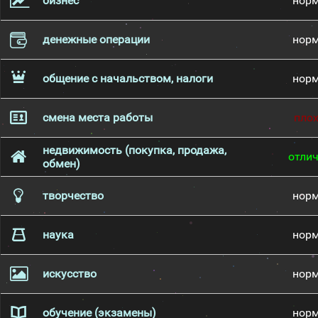
бизнес
нор
денежные операции
нор
общение с начальством, налоги
нор
смена места работы
пло
недвижимость (покупка, продажа,
отли
обмен)
творчество
нор
наука
нор
искусство
нор
обучение (экзамены)
нор