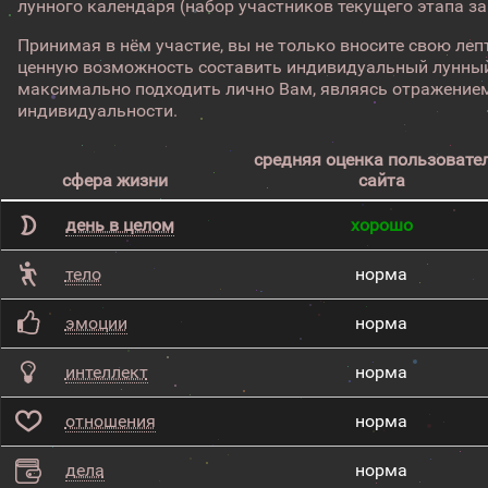
лунного календаря (набор участников текущего этапа з
Принимая в нём участие, вы не только вносите свою лепт
ценную возможность составить индивидуальный лунный
максимально подходить лично Вам, являясь отражением
индивидуальности.
средняя оценка пользовате
сфера жизни
сайта
день в целом
хорошо
тело
норма
эмоции
норма
интеллект
норма
отношения
норма
дела
норма