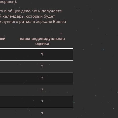
авершен).
у в общее дело, но и получаете
 календарь, который будет
 лунного ритма в зеркале Вашей
лей
ваша индивидуальная
оценка
?
?
?
?
?
?