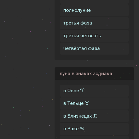
полнолуние
третья фаза
третья четверть
четвёртая фаза
луна в знаках зодиака
в Овне ♈
в Тельце ♉
в Близнецах ♊
в Раке ♋