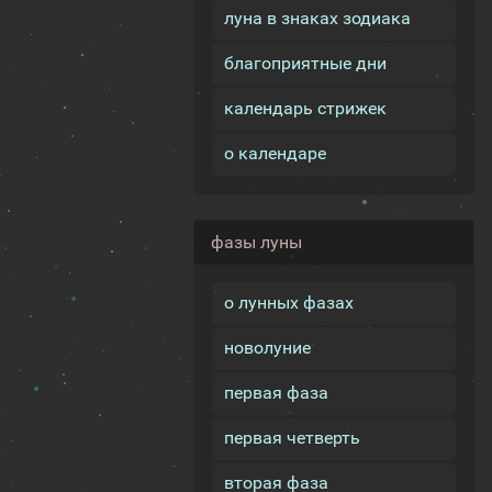
луна в знаках зодиака
благоприятные дни
календарь стрижек
о календаре
фазы луны
о лунных фазах
новолуние
первая фаза
первая четверть
вторая фаза