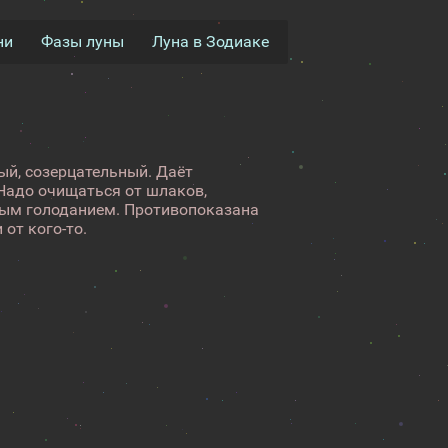
ни
Фазы луны
Луна в Зодиаке
ый, созерцательный. Даёт
Надо очищаться от шлаков,
ным голоданием. Противопоказана
от кого-то.