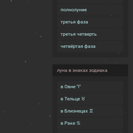
полнолуние
третья фаза
третья четверть
четвёртая фаза
луна в знаках зодиака
в Овне ♈
в Тельце ♉
в Близнецах ♊
в Раке ♋