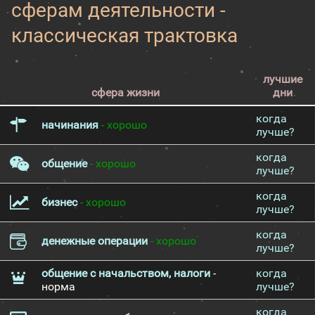
сферам деятельности -
классическая трактовка
лучшие
сфера жизни
дни
когда
начинания
- хорошо
лучше?
когда
общение
- хорошо
лучше?
когда
бизнес
- хорошо
лучше?
когда
денежные операции
- хорошо
лучше?
общение с начальством, налоги
-
когда
норма
лучше?
когда