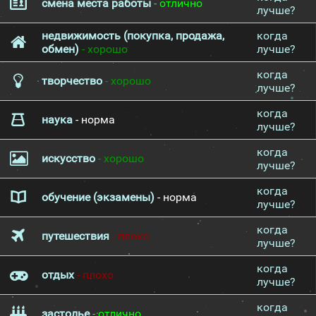
смена места работы
- отлично
лучше?
недвижимость (покупка, продажа,
когда
обмен)
- хорошо
лучше?
когда
творчество
- хорошо
лучше?
когда
наука
- норма
лучше?
когда
искусство
- хорошо
лучше?
когда
обучение (экзамены)
- норма
лучше?
когда
путешествия
- плохо
лучше?
когда
отдых
- плохо
лучше?
когда
застолье
- отлично