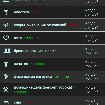
лучше?
когда
алкоголь
- плохо
лучше?
когда
споры, выяснения отношений
- плохо
лучше?
когда
секс
- отлично
лучше?
когда
бракосочетание
- норма
лучше?
когда
зачатие
- хорошо
лучше?
когда
физическая нагрузка
- отлично
лучше?
домашние дела (ремонт, уборка)
-
когда
хорошо
лучше?
когда
сны
- плохо
лучше?