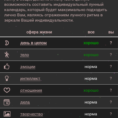
возможность составить индивидуальный лунный
календарь, который будет максимально подходить
лично Вам, являясь отражением лунного ритма в
зеркале Вашей индивидуальности.
сфера жизни
все
вы
день в целом
хорошо
?
тело
хорошо
?
эмоции
норма
?
интеллект
норма
?
отношения
хорошо
?
дела
норма
?
творчество
норма
?