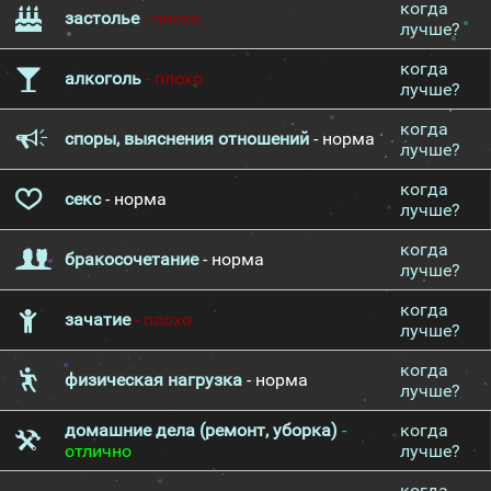
когда
застолье
- плохо
лучше?
когда
алкоголь
- плохо
лучше?
когда
споры, выяснения отношений
- норма
лучше?
когда
секс
- норма
лучше?
когда
бракосочетание
- норма
лучше?
когда
зачатие
- плохо
лучше?
когда
физическая нагрузка
- норма
лучше?
домашние дела (ремонт, уборка)
-
когда
отлично
лучше?
когда