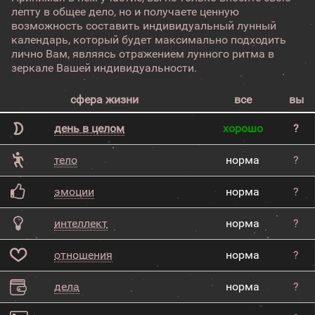
лепту в общее дело, но и получаете ценную
возможность составить индивидуальный лунный
календарь, который будет максимально подходить
лично Вам, являясь отражением лунного ритма в
зеркале Вашей индивидуальности.
сфера жизни
все
вы
день в целом
хорошо
?
тело
норма
?
эмоции
норма
?
интеллект
норма
?
отношения
норма
?
дела
норма
?